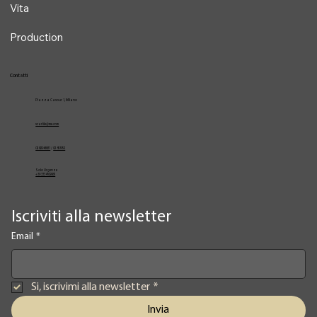
Vita
Production
Contatti
Piazza Cavour 1, Milano
vcarlile@me.com
02 82948631
/
02 653952
Solo Urgenze
+39 3334709981
Iscriviti alla newsletter
Email
*
Si, iscrivimi alla newsletter
*
Invia