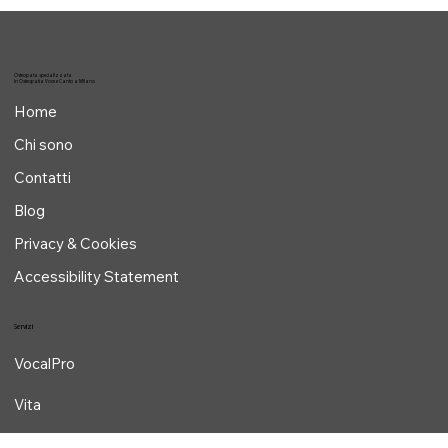
in relazione a valori di riferimento esistenti in letteratura....
Osteopata specializzata
in Osteopatia Voce e Canto a Milano
Home
Chi sono
Contatti
Blog
Privacy & Cookies
Accessibility Statement