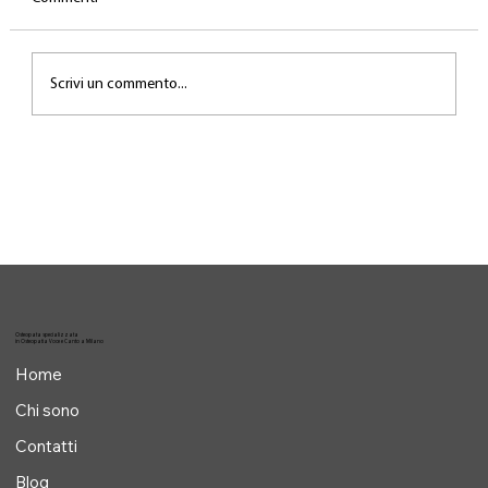
Scrivi un commento...
Il lavoro invisibile dietro la performance
Osteopata specializzata
in Osteopatia Voce e Canto a Milano
Home
Chi sono
Contatti
Blog