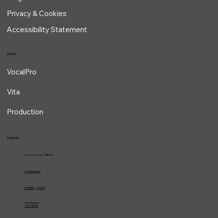
Privacy & Cookies
Accessibility Statement
Servizi
VocalPro
Vita
Production
Contatti
Piazza Cavour 1, Milano
vcarlile@me.com
02 82948631
/
02 653952
Solo Urgenze
+39 3334709981