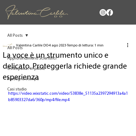
All Posts
Valentina Carlile DO
4 ago 2023
Tempo di lettura: 1 min
All Posts
La voce è un strumento unico e
Approfondimenti Scientifici
delicato. Proteggerla richiede grande
Osteopatia.. in pillole
esperienza
Rassegna stampa
Casi studio
https://video.wixstatic.com/video/53838e_51135a2397294913a4a1
b85903327da6/360p/mp4/file.mp4