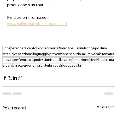
produzione o un tour.
Per ulteriori informazioni 
www.valentinacarlile.com/contatti
voce
osteopata
canto
biomeccanica
Valentina Carlile
laringe
postura
terapia
valutazione
linguaggio
prevenzione
servizio
salute vocale
foniatra
musica
performance
professionisti della voce
formazione
Live Nation
cura
artista
clinica
ergonomia
disturbi vocali
logopedista
Mostra tutti
Post recenti