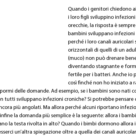
Quando i genitori chiedono ai
i loro figli sviluppino infezioni
orecchie, la risposta è sempre l
bambini sviluppano infezioni 
perché i loro canali auricolari
orizzontali di quelli di un adult
(muco) non può drenare bene 
diventando stagnante e form
fertile per i batteri. Anche io
così finché non ho iniziato a 
 pormi delle domande. Ad esempio, se i bambini sono nati co
 tutti sviluppano infezioni croniche? Si potrebbe pensare c
ncora più angolati. Ma allora perché alcuni riportano infezio
 infine la domanda più semplice è la seguente: allora i bam
o la testa rivolta in alto? Quando i bimbi dormono allora il
serci un’altra spiegazione oltre a quella dei canali auricolar