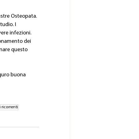
lustre Osteopata. 
udio. I 
re infezioni. 
ionamento dei 
inare questo 
uguro buona 
i ricorrenti