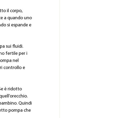
to il corpo, 
sce a quando uno 
ndo si espande e 
 sui fluidi. 
 fertile per i 
pompa nel 
i controllo e 
e è ridotto 
uell’orecchio. 
 bambino. Quindi 
fetto pompa che 