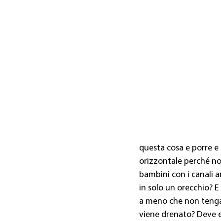
questa cosa e porre e
orizzontale perché non
bambini con i canali a
in solo un orecchio? E
a meno che non tengan
viene drenato? Deve es