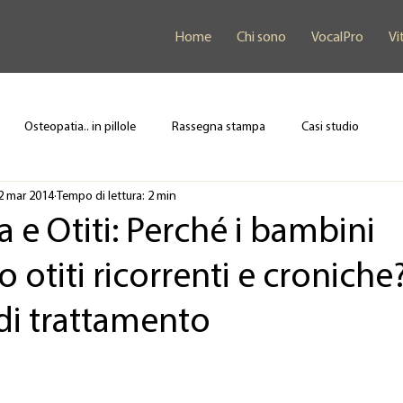
Home
Chi sono
VocalPro
Vi
Osteopatia.. in pillole
Rassegna stampa
Casi studio
2 mar 2014
Tempo di lettura: 2 min
 e Otiti: Perché i bambini
 otiti ricorrenti e croniche
di trattamento