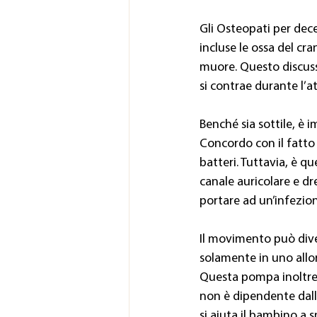
Gli Osteopati per dece
incluse le ossa del c
muore. Questo discuss
si contrae durante l’a
Benché sia sottile, è 
Concordo con il fatto 
batteri. Tuttavia, è 
canale auricolare e dr
portare ad un’infezion
Il movimento può diven
solamente in uno allor
Questa pompa inoltre,
non è dipendente dall
si aiuta il bambino a 