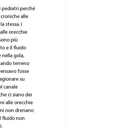
 pediatri perché 
 croniche alle 
a stessa. I 
alle orecchie 
 sono più 
o e il fluido 
nella gola, 
ando terreno 
 pensavo fosse 
ragionare su 
l canale 
he ci siano dei 
ni alle orecchie 
bini non drenano 
 fluido non 
i.