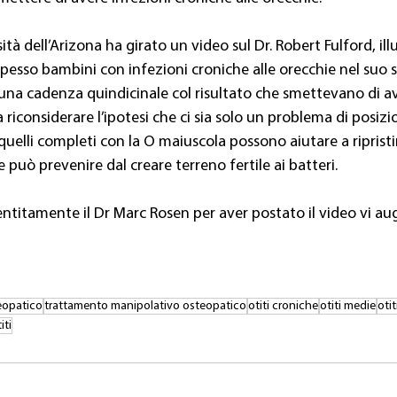
sità dell’Arizona ha girato un video sul Dr. Robert Fulford, il
spesso bambini con infezioni croniche alle orecchie nel suo st
na cadenza quindicinale col risultato che smettevano di ave
riconsiderare l’ipotesi che ci sia solo un problema di posiz
 quelli completi con la O maiuscola possono aiutare a riprist
può prevenire dal creare terreno fertile ai batteri.
entitamente il Dr Marc Rosen per aver postato il video vi a
eopatico
trattamento manipolativo osteopatico
otiti croniche
otiti medie
otit
iti