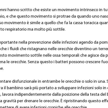
nni hanno scritto che esiste un movimento intrinseco in tut
ranio, e che questo movimento si protrae da quando uno na
o movimento è simile a quello che fa la cassa toracica qua
tto respiratorio ma molto più sottile.
importante nella prevenzione delle infezioni agendo da pompa
che i fluidi che ristagnano nelle orecchie diventino un terreno
questo movimento sottile nelle ossa temporali che agisce da 
ena le orecchie. Senza questo i batteri possono crescere fuor
e.
tare disfunzionale in entrambe le orecchie o solo in una. S
a il bambino sarà più portato a sviluppare infezioni solo in q
 lavora indipendentemente dalla posizione della testa del
a gravità per drenare le orecchie. È ripristinando questo ef
smettere di avere infezioni croniche alle orecchie.