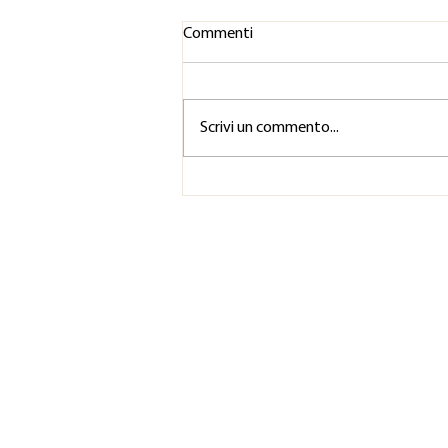
Commenti
Scrivi un commento...
Perché è importante fare
esercizi di raffreddamento
vocale?