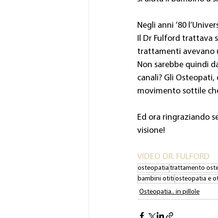
Negli anni ’80 l’Univer
Il Dr Fulford trattava 
trattamenti avevano u
Non sarebbe quindi da 
canali? Gli Osteopati,
movimento sottile che 
Ed ora ringraziando s
visione!
VIDEO DR. FULFORD
osteopatia
trattamento ost
bambini otiti
osteopatia e ot
Osteopatia.. in pillole