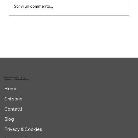
Scrivi un commento...
Il lavoro invisibile dietro la performance
Osteopata specializzata
in Osteopatia Voce e Canto a Milano
Home
Chi sono
Contatti
Blog
Privacy & Cookies