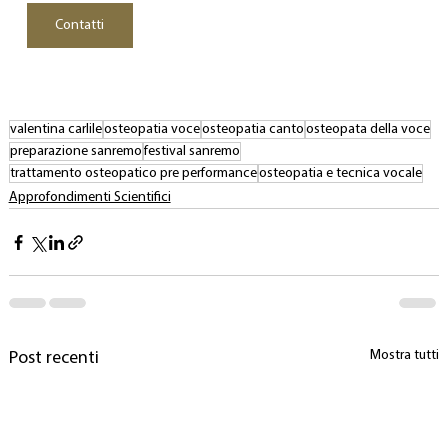
Contatti
valentina carlile
osteopatia voce
osteopatia canto
osteopata della voce
preparazione sanremo
festival sanremo
trattamento osteopatico pre performance
osteopatia e tecnica vocale
Approfondimenti Scientifici
Mostra tutti
Post recenti