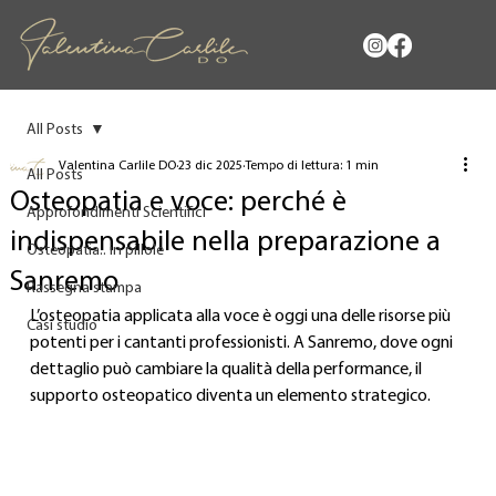
All Posts
Valentina Carlile DO
23 dic 2025
Tempo di lettura: 1 min
All Posts
Osteopatia e voce: perché è
Approfondimenti Scientifici
indispensabile nella preparazione a
Osteopatia.. in pillole
Sanremo
Rassegna stampa
L’osteopatia applicata alla voce è oggi una delle risorse più 
Casi studio
potenti per i cantanti professionisti. A Sanremo, dove ogni 
dettaglio può cambiare la qualità della performance, il 
supporto osteopatico diventa un elemento strategico.