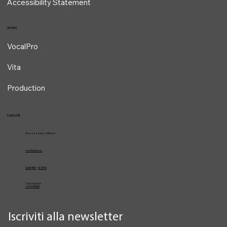
Accessibility Statement
Servizi
VocalPro
Vita
Production
Contatti
Piazza Cavour 1, Milano
vcarlile@me.com
02 82948631
/
02 653952
Solo Urgenze
+39 3334709981
Iscriviti alla newsletter