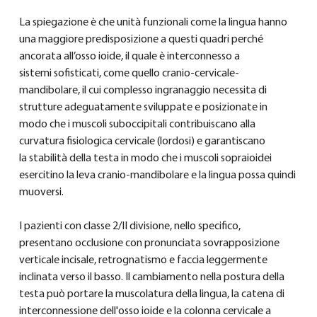
La spiegazione è che unità funzionali come la lingua hanno 
una maggiore predisposizione a questi quadri perché 
ancorata all’osso ioide, il quale è interconnesso a 
sistemi sofisticati, come quello cranio-cervicale-
mandibolare, il cui complesso ingranaggio necessita di 
strutture adeguatamente sviluppate e posizionate in 
modo che i muscoli suboccipitali contribuiscano alla 
curvatura fisiologica cervicale (lordosi) e garantiscano 
la stabilità della testa in modo che i muscoli sopraioidei 
esercitino la leva cranio-mandibolare e la lingua possa quindi 
muoversi.
I pazienti con classe 2/II divisione, nello specifico, 
presentano occlusione con pronunciata sovrapposizione 
verticale incisale, retrognatismo e faccia leggermente 
inclinata verso il basso. Il cambiamento nella postura della 
testa può portare la muscolatura della lingua, la catena di 
interconnessione dell'osso ioide e la colonna cervicale a 