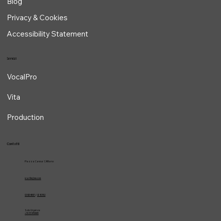
Blog
Privacy & Cookies
Accessibility Statement
Servizi
VocalPro
Vita
Production
Contatti
Piazza Cavour 1, Milano
vcarlile@me.com
02 82948631
/
02 653952
Solo Urgenze
+39 3334709981