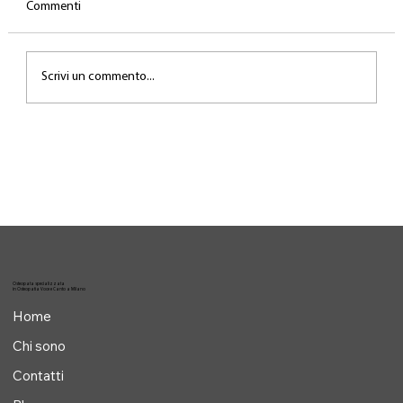
Commenti
Scrivi un commento...
Il lavoro invisibile dietro la performance
Osteopata specializzata
in Osteopatia Voce e Canto a Milano
Home
Chi sono
Contatti