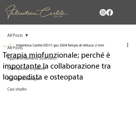
All Posts
Valentina Carlile DO
11 giu 2024
Tempo di lettura: 2 min
All Posts
Terapia miofunzionale; perché è
Approfondimenti Scientifici
importante la collaborazione tra
Osteopatia.. in pillole
logopedista e osteopata
Rassegna stampa
Casi studio