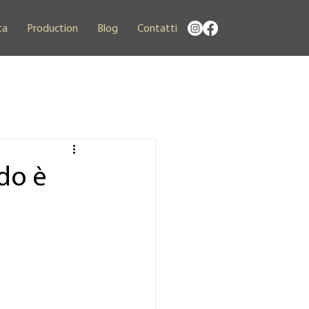
ta
Production
Blog
Contatti
do è