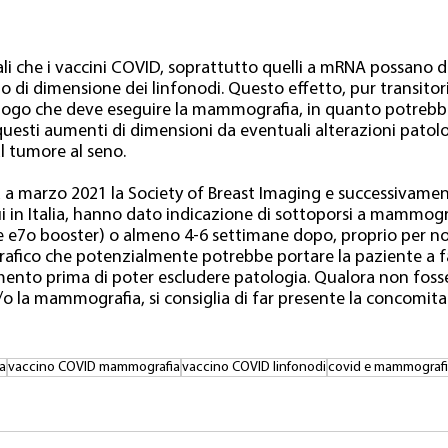
ali che i vaccini COVID, soprattutto quelli a mRNA possano d
 di dimensione dei linfonodi. Questo effetto, pur transitori
logo che deve eseguire la mammografia, in quanto potrebb
questi aumenti di dimensioni da eventuali alterazioni patol
al tumore al seno.
 a marzo 2021 la Society of Breast Imaging e successivamen
i in Italia, hanno dato indicazione di sottoporsi a mammogr
 e7o booster) o almeno 4-6 settimane dopo, proprio per no
afico che potenzialmente potrebbe portare la paziente a f
nto prima di poter escludere patologia. Qualora non fosse
e/o la mammografia, si consiglia di far presente la concomita
a
vaccino COVID mammografia
vaccino COVID linfonodi
covid e mammograf