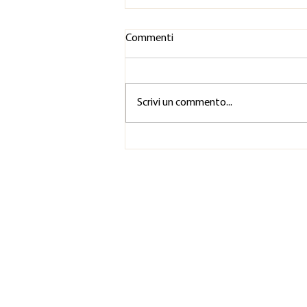
Commenti
Scrivi un commento...
Perché è importante fare
esercizi di raffreddamento
vocale?