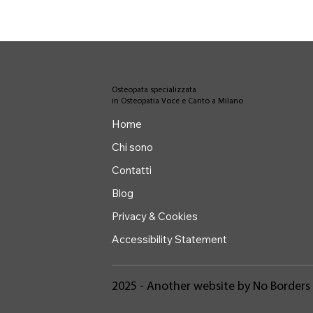
Osteopata specializzata
in Osteopatia Voce e Canto a Milano
Home
Chi sono
Contatti
Blog
Privacy & Cookies
Accessibility Statement
2025 - Another website by No Borders 