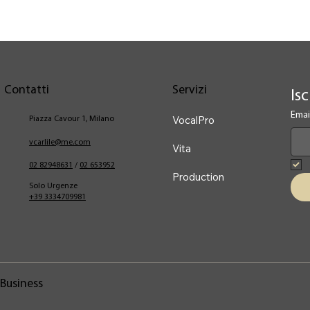
Contatti
Servizi
Isc
Emai
VocalPro
Piazza Cavour 1, Milano
vcarlile@me.com
Vita
02 82948631
/
02 653952
Production
Solo Urgenze
+39 3334709981
Business