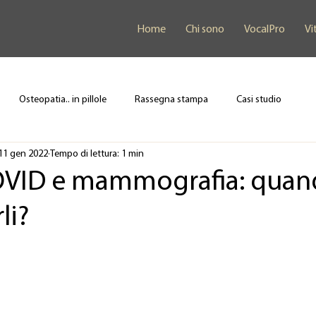
Home
Chi sono
VocalPro
Vi
Osteopatia.. in pillole
Rassegna stampa
Casi studio
11 gen 2022
Tempo di lettura: 1 min
OVID e mammografia: quan
li?