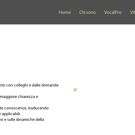
Home
Chi sono
VocalPro
Vi
onto con colleghi e dalle domande
.
i maggiore chiarezza e
este conoscenze, traducendo
 applicabili.
rpo e sulle dinamiche della