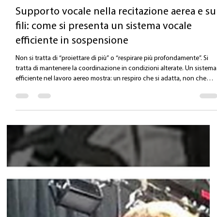
Valentina Carlile DO
14 mag
Tempo di lettura: 1 min
Supporto vocale nella recitazione aerea e su
fili: come si presenta un sistema vocale
efficiente in sospensione
Non si tratta di “proiettare di più” o “respirare più profondamente”. Si
tratta di mantenere la coordinazione in condizioni alterate. Un sistema
efficiente nel lavoro aereo mostra: un respiro che si adatta, non che
forza una gabbia toracica che mantiene mobilità, anche sotto
compressione dell’imbracatura una laringe che resta reattiva, non
fissata un tono globale che organizza il corpo, senza eccessiva rigidità
In termini semplici la voce resta libera perché il sistema resta