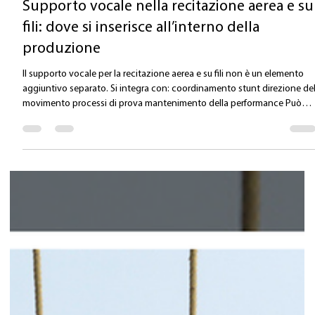
Valentina Carlile DO
19 mag
Tempo di lettura: 1 min
Supporto vocale nella recitazione aerea e su
fili: dove si inserisce all’interno della
produzione
Il supporto vocale per la recitazione aerea e su fili non è un elemento
aggiuntivo separato. Si integra con: coordinamento stunt direzione de
movimento processi di prova mantenimento della performance Può
includere: preparazione (prima delle prove o delle riprese) supporto
durante i periodi di prova mantenimento durante le repliche gestione
del carico in programmi ad alta intensità Sempre con un unico
obiettivo: supportare il lavoro senza interferire con esso. Valentina Carl