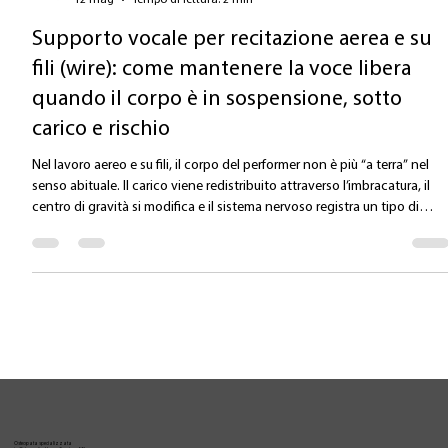
Valentina Carlile DO
12 mag
Tempo di lettura: 2 min
Supporto vocale per recitazione aerea e su
fili (wire): come mantenere la voce libera
quando il corpo è in sospensione, sotto
carico e rischio
Nel lavoro aereo e su fili, il corpo del performer non è più “a terra” nel
senso abituale. Il carico viene redistribuito attraverso l’imbracatura, il
centro di gravità si modifica e il sistema nervoso registra un tipo di
richiesta completamente diverso: instabilità + costrizione + rischio. Da
punto di vista della voce, questo cambia tutto. La voce non è prodotta
solo a livello laringeo. È il risultato di un sistema corporeo complesso: