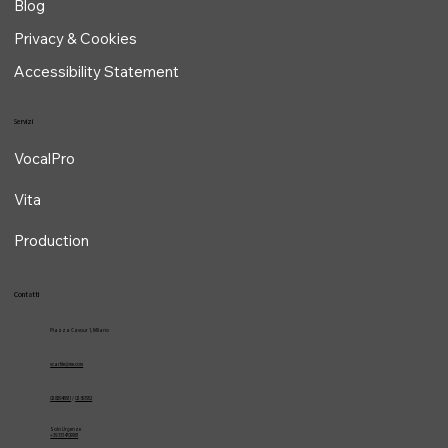
Contatti
Blog
Privacy & Cookies
Accessibility Statement
Servizi
VocalPro
Vita
Production
Contatti
Piazza Cavour 1, Milano
vcarlile@me.com