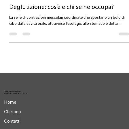
Valentina Carlile DO
14 feb 2023
Tempo di lettura: 2 min
Deglutizione: cos’è e chi se ne occupa?
La serie di contrazioni muscolari coordinate che spostano un bolo di
cibo dalla cavità orale, attraverso l’esofago, allo stomaco è detta...
Osteopata specializzata
in Osteopatia Voce e Canto a Milano
Home
Chi sono