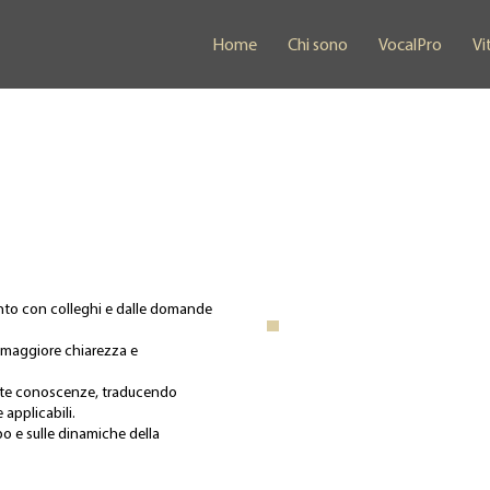
Home
Chi sono
VocalPro
Vi
onto con colleghi e dalle domande
.
i maggiore chiarezza e
este conoscenze, traducendo
 applicabili.
rpo e sulle dinamiche della