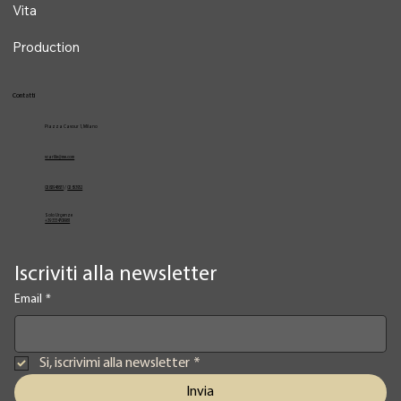
Vita
Production
Contatti
Piazza Cavour 1, Milano
vcarlile@me.com
02 82948631
/
02 653952
Solo Urgenze
+39 3334709981
Iscriviti alla newsletter
Email
*
Si, iscrivimi alla newsletter
*
Invia