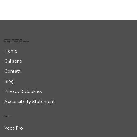
Osteopata specializzata
in Osteopatia Voce e Canto a Milano
Home
Chi sono
Contatti
Blog
Privacy & Cookies
Accessibility Statement
Servizi
VocalPro