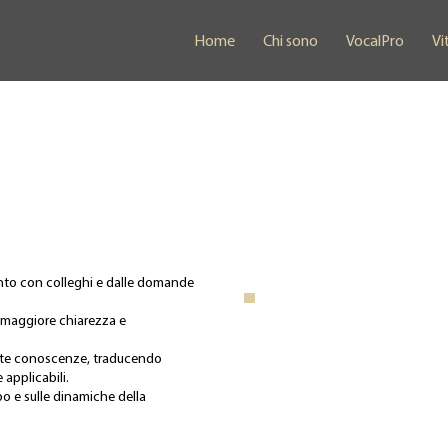
Home
Chi sono
VocalPro
Vi
onto con colleghi e dalle domande
.
i maggiore chiarezza e
este conoscenze, traducendo
 applicabili.
rpo e sulle dinamiche della