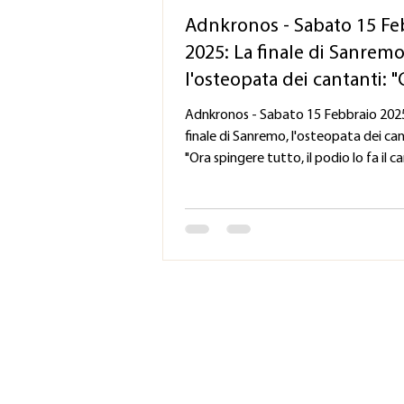
Adnkronos - Sabato 15 Fe
2025: La finale di Sanremo
l'osteopata dei cantanti: 
spingere tutto, il podio lo 
Adnkronos - Sabato 15 Febbraio 2025
carisma"
finale di Sanremo, l'osteopata dei can
"Ora spingere tutto, il podio lo fa il c
di...