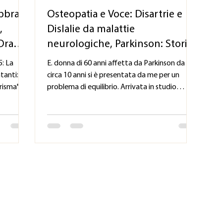
bbraio
Osteopatia e Voce: Disartrie e
,
Dislalie da malattie
"Ora
neurologiche, Parkinson: Storia
fa il
di E.
: La
E. donna di 60 anni affetta da Parkinson da
tanti:
circa 10 anni si è presentata da me per un
arisma" -
problema di equilibrio. Arrivata in studio
chiedo...