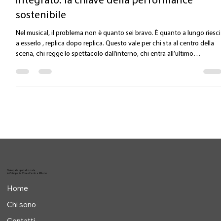
Il performer di musical come sistema
integrato: la chiave della performance
sostenibile
Nel musical, il problema non è quanto sei bravo. È quanto a lungo riesci
a esserlo , replica dopo replica. Questo vale per chi sta al centro della
scena, chi regge lo spettacolo dall’interno, chi entra all’ultimo
momento e salva la serata La vera differenza, oggi, non la fa il talento
isolato. La fa l’organizzazione del sistema performer . Il musical non
chiede mai una singola abilità ma una voce affidabile sotto carico, un
corpo disponibile al cambiamento, attenzione distrib
Osteopata specializzata
in Osteopatia Voce e Canto a Milano
Home