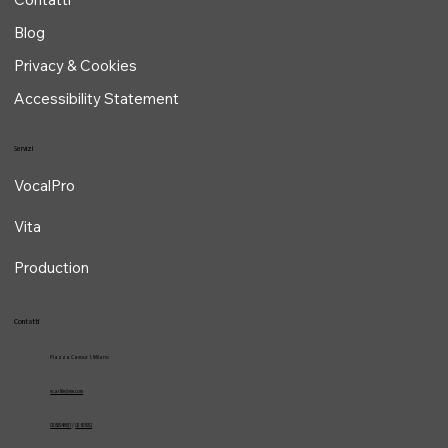
Chi sono
Contatti
Blog
Privacy & Cookies
Accessibility Statement
Servizi
VocalPro
Vita
Production
Contatti
Piazza Cavour 1, Milano
vcarlile@me.com