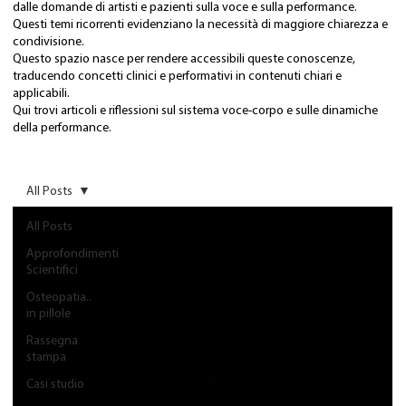
dalle domande di artisti e pazienti sulla voce e sulla performance.
Questi temi ricorrenti evidenziano la necessità di maggiore chiarezza e
condivisione.
Questo spazio nasce per rendere accessibili queste conoscenze,
traducendo concetti clinici e performativi in contenuti chiari e
applicabili.
Qui trovi articoli e riflessioni sul sistema voce-corpo e sulle dinamiche
della performance.
All Posts
All Posts
Approfondimenti
Scientifici
Osteopatia..
in pillole
Rassegna
stampa
Casi studio