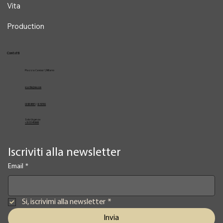
Vita
Production
Contatti
Piazza Cavour 1, Milano
vcarlile@me.com
02 82948631
/
02 653952
Solo Urgenze
+39 3334709981
Iscriviti alla newsletter
Email
*
Si, iscrivimi alla newsletter
*
Invia