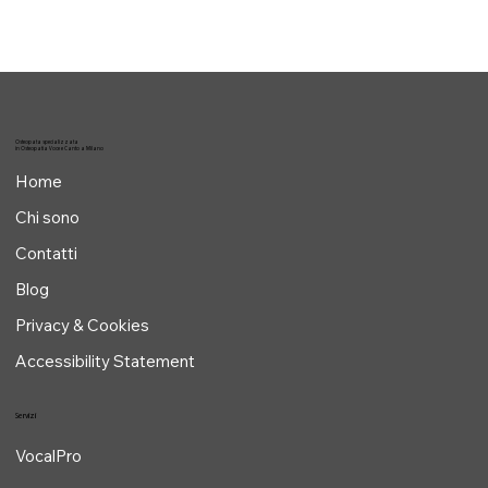
Osteopata specializzata
in Osteopatia Voce e Canto a Milano
Home
Chi sono
Contatti
Blog
Privacy & Cookies
Accessibility Statement
Servizi
VocalPro