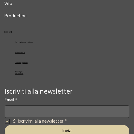
Vita
Production
Contatti
Piazza Cavour 1, Milano
vcarlile@me.com
02 82948631
/
02 653952
Solo Urgenze
+39 3334709981
Iscriviti alla newsletter
Email
*
Si, iscrivimi alla newsletter
*
Invia