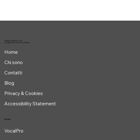
Osteopata specializzata
in Osteopatia Voce e Canto a Milano
Home
Chi sono
Contatti
Blog
Privacy & Cookies
Accessibility Statement
Servizi
VocalPro