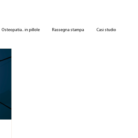
Osteopatia.. in pillole
Rassegna stampa
Casi studio