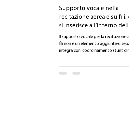
Supporto vocale nella
recitazione aerea e su fili
si inserisce all’interno del
produzione
Il supporto vocale per la recitazione 
fili non è un elemento aggiuntivo sepa
integra con: coordinamento stunt di
del movimento processi di prova
mantenimento della performance P
includere: preparazione (prima delle 
delle riprese) supporto durante i perio
prova mantenimento durante le repl
gestione del carico in programmi ad 
intensità Sempre con un unico obiett
supportare il lavoro senza interferire
Valentina Carl