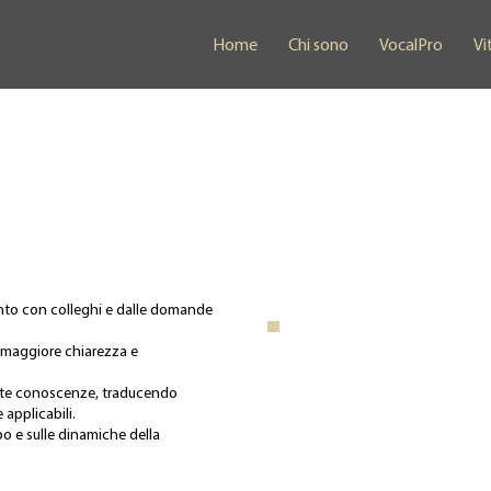
Home
Chi sono
VocalPro
Vi
onto con colleghi e dalle domande
.
i maggiore chiarezza e
este conoscenze, traducendo
 applicabili.
rpo e sulle dinamiche della