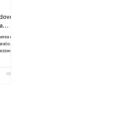
: dove
la
aerea e su
rato. Si
rezione
uò
prove o
di di
iche
alta
ivo:
 con esso.