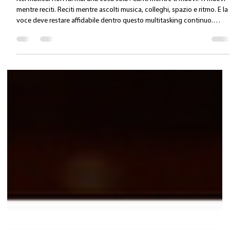
Valentina Carlile DO
7 apr
Tempo di lettura: 2 min
Multitasking, timing e controllo
neuromotorio: quando la voce deve
convivere con tutto il resto
Nel musical non fai mai una cosa sola . Canti mentre ti muovi. Ti muovi
mentre reciti. Reciti mentre ascolti musica, colleghi, spazio e ritmo. E la
voce deve restare affidabile dentro questo multitasking continuo.
Questo non è solo un problema tecnico. È una questione di controllo
neuromotorio e attenzione . Ogni replica di musical richiede attenzion
selettiva (musica, cue, colleghi), attenzione divisa (voce + movimento