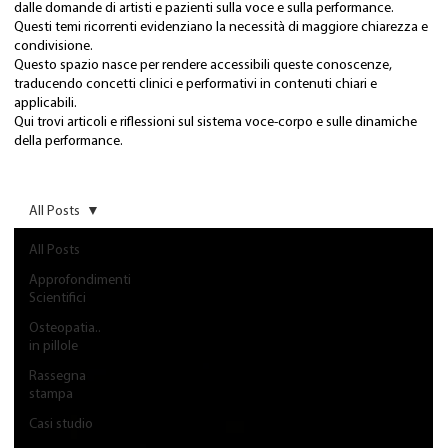
dalle domande di artisti e pazienti sulla voce e sulla performance.
Questi temi ricorrenti evidenziano la necessità di maggiore chiarezza e
condivisione.
Questo spazio nasce per rendere accessibili queste conoscenze,
traducendo concetti clinici e performativi in contenuti chiari e
applicabili.
Qui trovi articoli e riflessioni sul sistema voce-corpo e sulle dinamiche
della performance.
All Posts
All Posts
Approfondimenti
Scientifici
Osteopatia..
in pillole
Rassegna
stampa
Casi studio