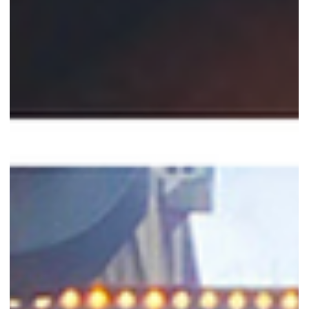
scena, chi regge lo spettacolo dall’interno, chi entra all’ultimo
momento e salva la serata La vera differenza, oggi, non la fa il talento
isolato. La fa l’organizzazione del sistema performer . Il musical non
chiede mai una singola abilità ma una voce affidabile sotto carico, un
corpo disponibile al cambiamento, attenzione distrib