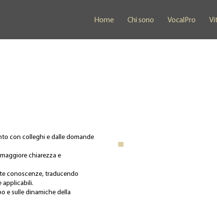
Home
Chi sono
VocalPro
Vi
onto con colleghi e dalle domande
.
i maggiore chiarezza e
este conoscenze, traducendo
 applicabili.
rpo e sulle dinamiche della