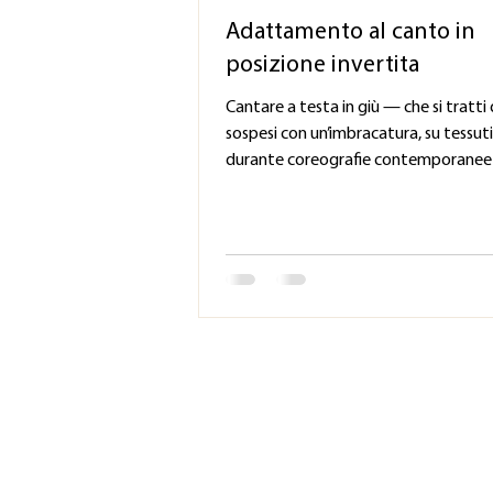
Adattamento al canto in
posizione invertita
Cantare a testa in giù — che si tratti 
sospesi con un’imbracatura, su tessuti
durante coreografie contemporanee
complesse — inverte gli effetti della
sui visceri, sul diaframma e sui sistemi 
dell’orecchio interno. Carlile adatta i 
protocolli vestibolari (VOR) e biomec
gestire in modo specifico questa con
estrema. Inversione della mappa vest
La posizione capovolta altera il
funzionamento degli organi otolitici