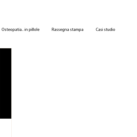
Osteopatia.. in pillole
Rassegna stampa
Casi studio