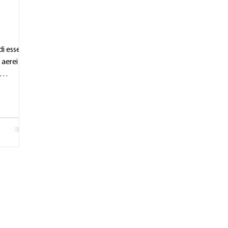
di essere
 aerei o
 gravità
fluidici
propri
canici per
dizione
ibolare: