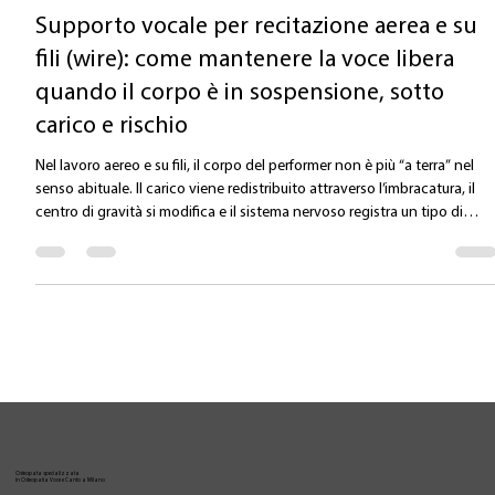
Valentina Carlile DO
12 mag
Tempo di lettura: 2 min
Supporto vocale per recitazione aerea e su
fili (wire): come mantenere la voce libera
quando il corpo è in sospensione, sotto
carico e rischio
Nel lavoro aereo e su fili, il corpo del performer non è più “a terra” nel
senso abituale. Il carico viene redistribuito attraverso l’imbracatura, il
centro di gravità si modifica e il sistema nervoso registra un tipo di
richiesta completamente diverso: instabilità + costrizione + rischio. Da
punto di vista della voce, questo cambia tutto. La voce non è prodotta
solo a livello laringeo. È il risultato di un sistema corporeo complesso:
respiro, struttura, coordinazione neurom