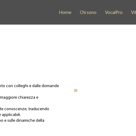
Home
Chi sono
VocalPro
Vi
onto con colleghi e dalle domande
.
i maggiore chiarezza e
este conoscenze, traducendo
 applicabili.
rpo e sulle dinamiche della