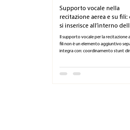
Supporto vocale nella
recitazione aerea e su fili
si inserisce all’interno del
produzione
Il supporto vocale per la recitazione 
fili non è un elemento aggiuntivo sepa
integra con: coordinamento stunt di
del movimento processi di prova
mantenimento della performance P
includere: preparazione (prima delle 
delle riprese) supporto durante i perio
prova mantenimento durante le repl
gestione del carico in programmi ad 
intensità Sempre con un unico obiett
supportare il lavoro senza interferire
Valentina Carl