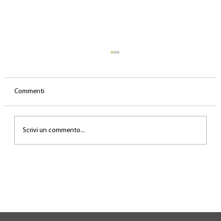
Commenti
Scrivi un commento...
Adnkronos 10-02-24: Sanremo 2024, tutti
giudici tra social e televoto: 5 regole per
pagelle doc