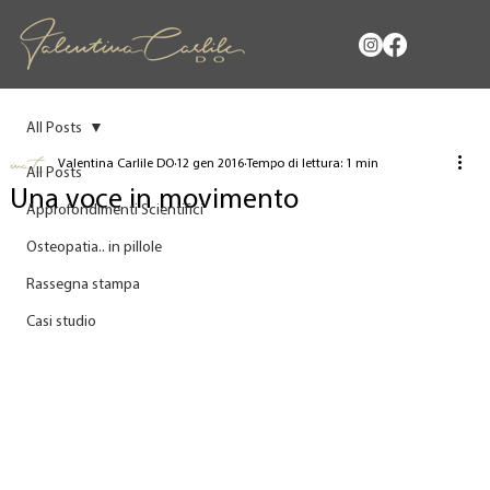
All Posts
Valentina Carlile DO
12 gen 2016
Tempo di lettura: 1 min
All Posts
Una voce in movimento
Approfondimenti Scientifici
Osteopatia.. in pillole
Rassegna stampa
Casi studio