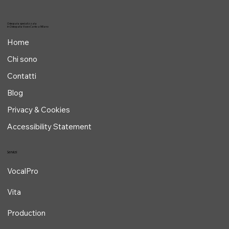
Osteopata specializzata
in Osteopatia Voce e Canto a Milano
Home
Chi sono
Contatti
Blog
Privacy & Cookies
Accessibility Statement
Servizi
VocalPro
Vita
Production