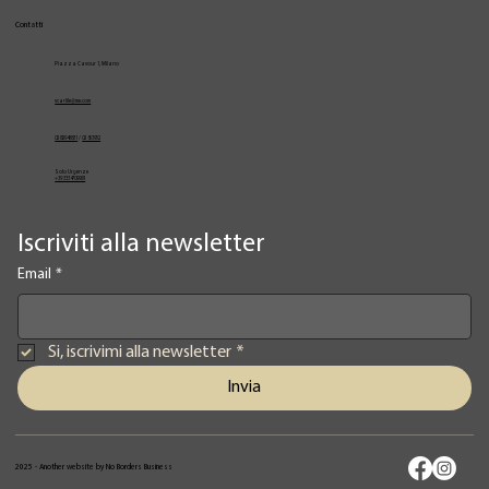
Contatti
Piazza Cavour 1, Milano
vcarlile@me.com
02 82948631
/
02 653952
Solo Urgenze
+39 3334709981
Iscriviti alla newsletter
Email
*
Si, iscrivimi alla newsletter
*
Invia
2025 - Another website by No Borders Business