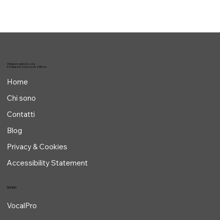
Osteopata specializzata
in Osteopatia Voce e Canto a Milano
Home
Chi sono
Contatti
Blog
Privacy & Cookies
Accessibility Statement
Servizi
VocalPro