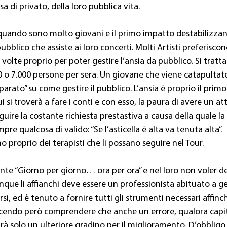
 di privato, della loro pubblica vita.
a quando sono molto giovani e il primo impatto destabilizzan
bblico che assiste ai loro concerti. Molti Artisti preferiscono
a volte proprio per poter gestire l’ansia da pubblico. Si tratta 
0 o 7.000 persone per sera. Un giovane che viene catapultato
rato” su come gestire il pubblico. L’ansia è proprio il prim
 si troverà a fare i conti e con esso, la paura di avere un at
guire la costante richiesta prestastiva a causa della quale la 
e qualcosa di valido: “Se l’asticella è alta va tenuta alta”.
o proprio dei terapisti che li possano seguire nel Tour.
nte “Giorno per giorno… ora per ora” e nel loro non voler 
que li affianchi deve essere un professionista abituato a ges
, ed è tenuto a fornire tutti gli strumenti necessari affinché
 facendo però comprendere che anche un errore, qualora capi
sarà solo un ulteriore gradino per il miglioramento. D’obbligo