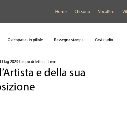
Home
Chi sono
VocalPro
Vi
Osteopatia.. in pillole
Rassegna stampa
Casi studio
11 lug 2023
Tempo di lettura: 2 min
l’Artista e della sua
sizione