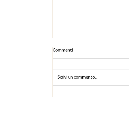
Commenti
Scrivi un commento...
Perché è importante fare
esercizi di raffreddamento
vocale?