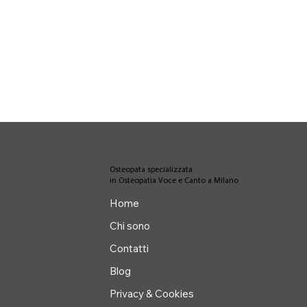
Osteopata specializzata
in Osteopatia Voce e Canto a Milano
Home
Chi sono
Contatti
Blog
Privacy & Cookies