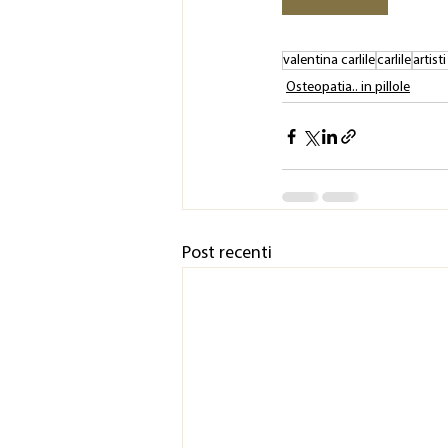
valentina carlile
carlile
artist
Osteopatia.. in pillole
Post recenti