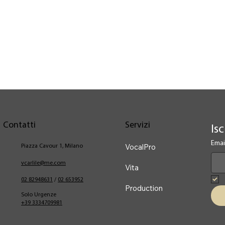
Contatti
Servizi
Isc
Emai
VocalPro
Piazza Cavour 1, Milano
vcarlile@me.com
Vita
02 82948631
/
02 653952
Production
Solo Urgenze
+39 3334709981