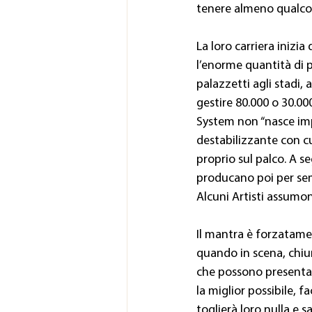
tenere almeno qualcosa
La loro carriera inizi
l’enorme quantità di pu
palazzetti agli stadi, 
gestire 80.000 o 30.00
System non “nasce impa
destabilizzante con cui
proprio sul palco. A se
producano poi per sempr
Alcuni Artisti assumon
Il mantra è forzatame
quando in scena, chiun
che possono presentarsi
la miglior possibile,
toglierà loro nulla e 