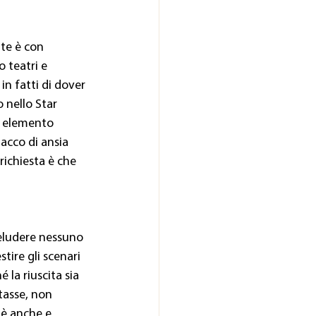
te è con 
 teatri e 
in fatti di dover 
 nello Star 
o elemento 
tacco di ansia 
richiesta è che 
deludere nessuno
tire gli scenari 
 la riuscita sia 
tasse, non 
 è anche e 