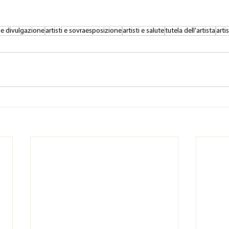
i e divulgazione
artisti e sovraesposizione
artisti e salute
tutela dell’artista
arti