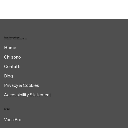
Osteopata specializzata
in Osteopatia Voce e Canto a Milano
Home
Chi sono
Contatti
Blog
Privacy & Cookies
Accessibility Statement
Servizi
VocalPro