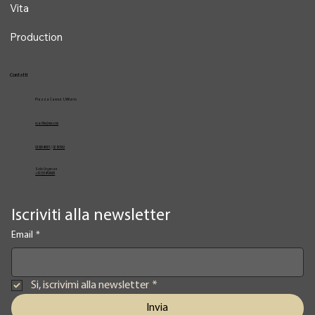
Vita
Production
Contatti
Piazza Cavour 1, Milano
vcarlile@me.com
02 82948631
/
02 653952
Solo Urgenze
+39 3334709981
Iscriviti alla newsletter
Email
*
Si, iscrivimi alla newsletter
*
Invia