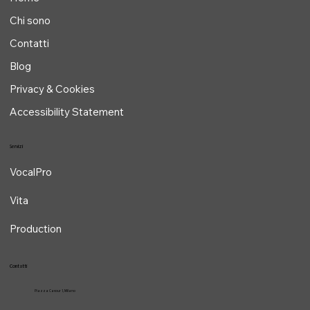
Osteopata specializzata
in Osteopatia Voce e Canto a Milano
Home
Chi sono
Contatti
Blog
Privacy & Cookies
Accessibility Statement
Servizi
VocalPro
Vita
Production
Contatti