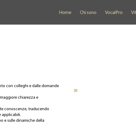
Home
Chi sono
VocalPro
Vi
onto con colleghi e dalle domande
.
i maggiore chiarezza e
este conoscenze, traducendo
 applicabili.
rpo e sulle dinamiche della