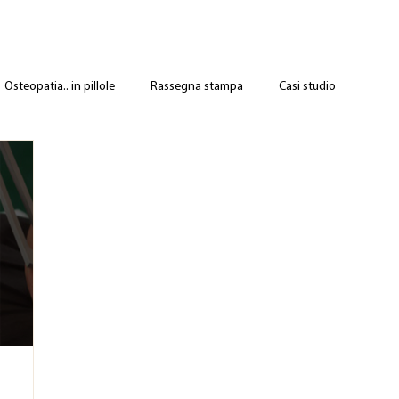
Osteopatia.. in pillole
Rassegna stampa
Casi studio