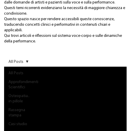
dalle domande di artisti e pazienti sulla voce e sulla performance.
Questi temi ricorrenti evidenziano la necessità di maggiore chiarezza e
condivisione.
Questo spazio nasce per rendere accessibili queste conoscenze,
traducendo concetti clinici e performativi in contenuti chiari e
applicabili.
Qui trovi articoli e riflessioni sul sistema voce-corpo e sulle dinamiche
della performance.
All Posts
All Posts
Approfondimenti
Scientifici
Osteopatia..
in pillole
Rassegna
stampa
Casi studio