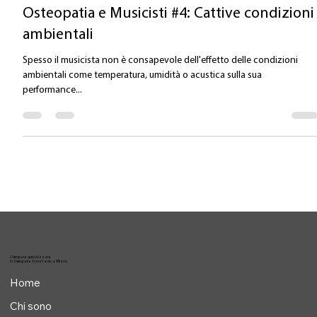
Valentina Carlile DO
11 mag 2022
Tempo di lettura: 1 min
Osteopatia e Musicisti #4: Cattive condizioni
ambientali
Spesso il musicista non è consapevole dell'effetto delle condizioni
ambientali come temperatura, umidità o acustica sulla sua
performance...
Osteopata specializzata
in Osteopatia Voce e Canto a Milano