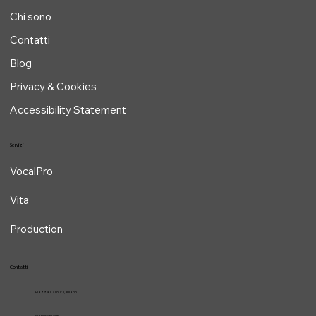
Osteopata specializzata
in Osteopatia Voce e Canto a Milano
Home
Chi sono
Contatti
Blog
Privacy & Cookies
Accessibility Statement
Servizi
VocalPro
Vita
Production
Contatti