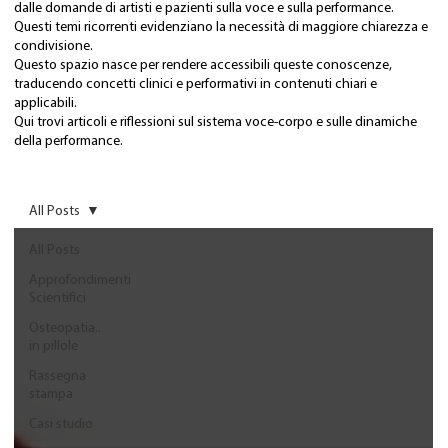
dalle domande di artisti e pazienti sulla voce e sulla performance.
Questi temi ricorrenti evidenziano la necessità di maggiore chiarezza e
condivisione.
Questo spazio nasce per rendere accessibili queste conoscenze,
traducendo concetti clinici e performativi in contenuti chiari e
applicabili.
Qui trovi articoli e riflessioni sul sistema voce-corpo e sulle dinamiche
della performance.
All Posts
All Posts
Approfondimenti
Scientifici
Osteopatia..
in pillole
Rassegna
stampa
Casi studio