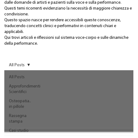
dalle domande di artisti e pazienti sulla voce e sulla performance.
Questi temi ricorrenti evidenziano la necessità di maggiore chiarezza e
condivisione.
Questo spazio nasce per rendere accessibili queste conoscenze,
traducendo concetti clinici e performativi in contenuti chiari e
applicabili.
Qui trovi articoli e riflessioni sul sistema voce-corpo e sulle dinamiche
della performance.
All Posts
All Posts
Approfondimenti
Scientifici
Osteopatia..
in pillole
Rassegna
stampa
Casi studio