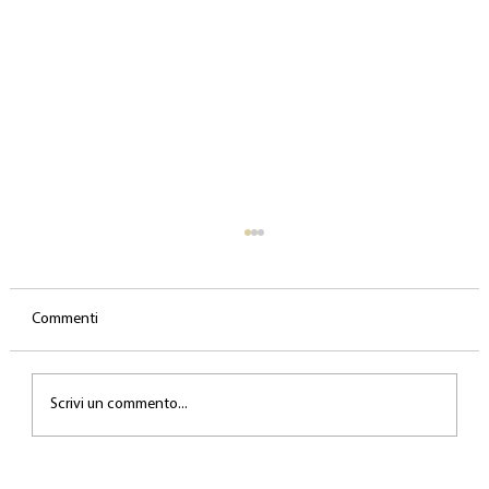
Commenti
Scrivi un commento...
Gli errori biomeccanici più comuni nel canto