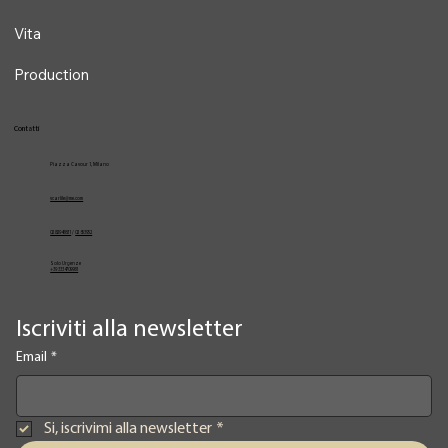
Vita
Production
Contatti
Piazza Cavour 1, Milano
vcarlile@me.com
02 82948631
/
02 653952
Solo Urgenze
+39 3334709981
Iscriviti alla newsletter
Email
*
Si, iscrivimi alla newsletter
*