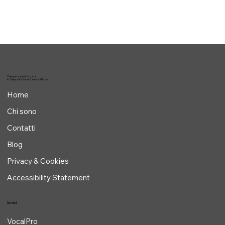
Osteopata specializzata
in Osteopatia Voce e Canto a Milano
Home
Chi sono
Contatti
Blog
Privacy & Cookies
Accessibility Statement
Servizi
VocalPro