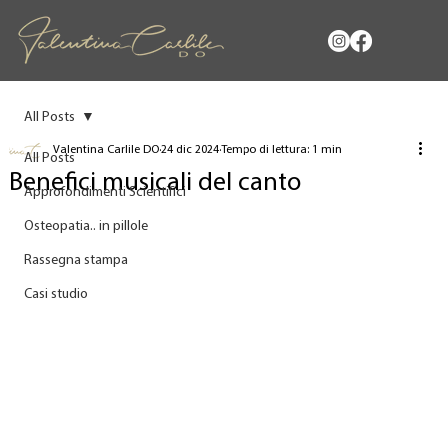
All Posts
Valentina Carlile DO
24 dic 2024
Tempo di lettura: 1 min
All Posts
Benefici musicali del canto
Approfondimenti Scientifici
Osteopatia.. in pillole
Rassegna stampa
Casi studio