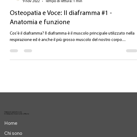
Valentina Carlile DO
9 nov 2022
Tempo di lettura: 1 min
Osteopatia e Voce: Il diaframma #1 -
Anatomia e funzione
Cos'è il diaframma? Il diaframma è il muscolo principale utilizzato nella
respirazione ed è anche il più grosso muscolo del nostro corpo....
Osteopata specializzata
in Osteopatia Voce e Canto a Milano