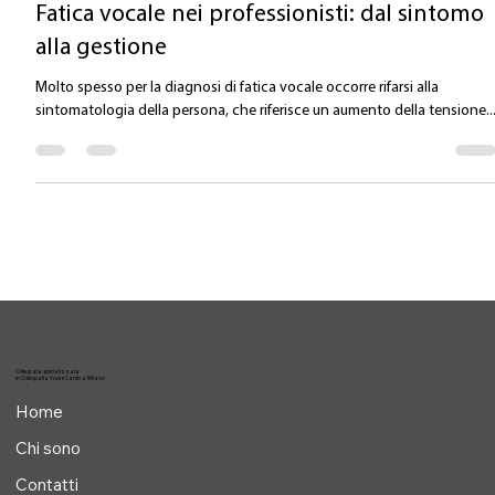
Valentina Carlile DO
27 mag 2025
Tempo di lettura: 3 min
Fatica vocale nei professionisti: dal sintomo
alla gestione
Molto spesso per la diagnosi di fatica vocale occorre rifarsi alla
sintomatologia della persona, che riferisce un aumento della tensione..
Osteopata specializzata
in Osteopatia Voce e Canto a Milano
Home