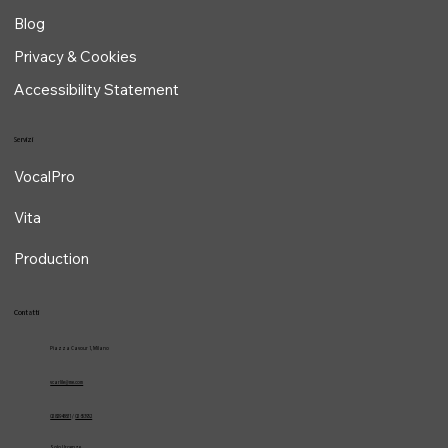
Chi sono
Contatti
Blog
Privacy & Cookies
Accessibility Statement
Servizi
VocalPro
Vita
Production
Contatti
Piazza Cavour 1, Milano
vcarlile@me.com