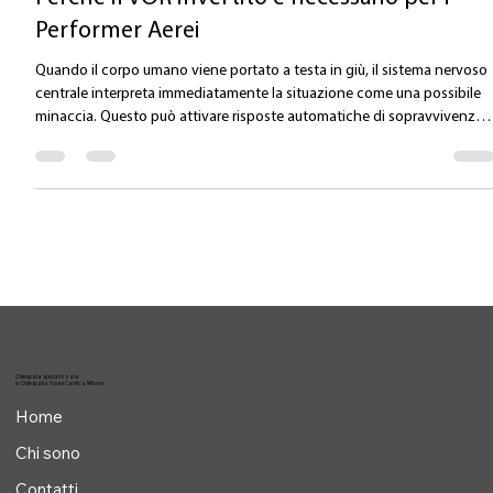
Valentina Carlile DO
7 lug
Tempo di lettura: 1 min
Perché il VOR invertito è necessario per i
Performer Aerei
Quando il corpo umano viene portato a testa in giù, il sistema nervoso
centrale interpreta immediatamente la situazione come una possibile
minaccia. Questo può attivare risposte automatiche di sopravvivenza
che interferiscono direttamente con la performance: Ridurre il “Panic
Clamp” (blocco protettivo da allarme) Il cambiamento della gravità
modifica il comportamento dei fluidi all'interno dei canali semicircolari
dell'orecchio interno. Il cervello può interpretare questi seg
Osteopata specializzata
in Osteopatia Voce e Canto a Milano
Home