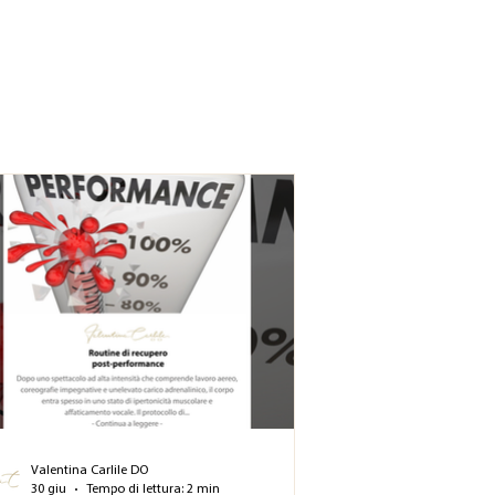
Valentina Carlile DO
30 giu
Tempo di lettura: 2 min