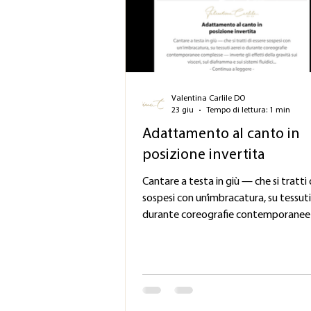
Valentina Carlile DO
23 giu
Tempo di lettura: 1 min
Adattamento al canto in
posizione invertita
Cantare a testa in giù — che si tratti 
sospesi con un’imbracatura, su tessuti
durante coreografie contemporanee
complesse — inverte gli effetti della
sui visceri, sul diaframma e sui sistemi 
dell’orecchio interno. Carlile adatta i 
protocolli vestibolari (VOR) e biomec
gestire in modo specifico questa con