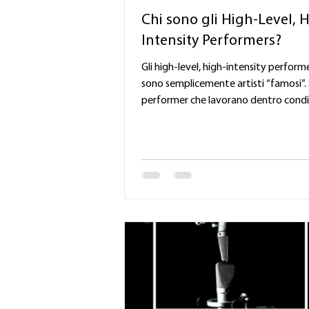
Chi sono gli High-Level, High-
Intensity Performers?
Gli high-level, high-intensity perform
sono semplicemente artisti “famosi”.
performer che lavorano dentro condi
performative estremamente deman
fisicamente, vocalmente, neurologi
ed emotivamente — per periodi prol
con margini di errore molto bassi. Nel
Performing Arts il termine include spe
actors in produzioni teatrali importan
actors coinvolti in shooting intensi o
heavy West End / Broadway perform
touring sin