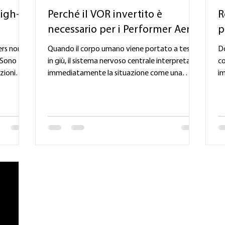
Perché il VOR invertito è
R
necessario per i Performer Aerei
p
ers non
Quando il corpo umano viene portato a testa
Do
 Sono
in giù, il sistema nervoso centrale interpreta
co
zioni
immediatamente la situazione come una
im
ding —
possibile minaccia. Questo può attivare
co
camente
risposte automatiche di sopravvivenza che
mu
ungati e
interferiscono direttamente con la
pr
le
performance: Ridurre il “Panic Clamp” (blocco
su
sso: lead
protettivo da allarme) Il cambiamento della
ri
ti film
gravità modifica il comportamento dei fluidi
P
 stunt-
all'interno dei canali semicircolari dell'orecchio
(V
ers
interno. Il cervello può interpretare questi seg
La