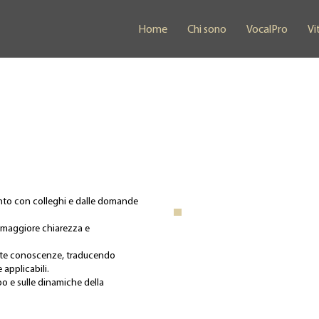
Home
Chi sono
VocalPro
Vi
onto con colleghi e dalle domande
.
i maggiore chiarezza e
este conoscenze, traducendo
 applicabili.
rpo e sulle dinamiche della