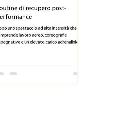
outine di recupero post-
erformance
po uno spettacolo ad alta intensità che
mprende lavoro aereo, coreografie
pegnative e un elevato carico adrenalinico, il
rpo entra spesso in uno stato di ipertonicità
scolare e affaticamento vocale. Il
otocollo di recupero di Carlile si concentra
lla regolazione del sistema nervoso e sulla
duzione delle tensioni residue. Recupero
ost-Spettacolo: Attivazione Parasimpatica
OR lenti e controllati) Reset Manuale
ringeo (rilascio di ioide e cartilagine tiroide