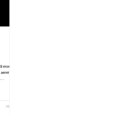
di essere
 aerei o
 gravità
fluidici
propri
canici per
dizione