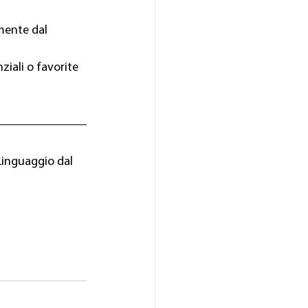
mente dal 
ali o favorite 
Linguaggio dal 