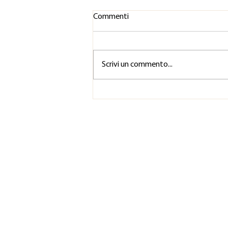
Commenti
Scrivi un commento...
Perché è importante fare
esercizi di raffreddamento
vocale?