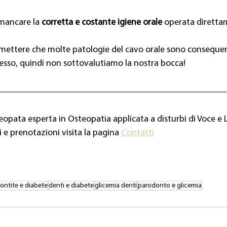
mancare la 
corretta e costante igiene orale
 operata diretta
ttere che molte patologie del cavo orale sono consequenzi
tesso, quindi non sottovalutiamo la nostra bocca!
teopata esperta in Osteopatia applicata a disturbi di Voce e 
 e prenotazioni visita la pagina 
Contatti
ontite e diabete
denti e diabete
glicemia denti
parodonto e glicemia