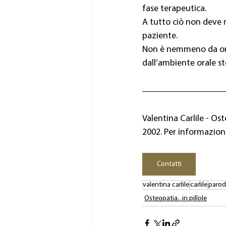
fase terapeutica.
A tutto ciò non deve 
paziente.
Non è nemmeno da ome
dall’ambiente orale s
Valentina Carlile - Os
2002. Per informazioni
Contatti
valentina carlile
carlile
parod
Osteopatia.. in pillole