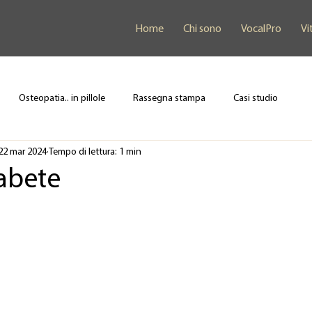
Home
Chi sono
VocalPro
Vi
Osteopatia.. in pillole
Rassegna stampa
Casi studio
22 mar 2024
Tempo di lettura: 1 min
iabete