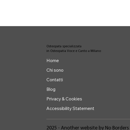
Osteopata specializzata
in Osteopatia Voce e Canto a Milano
Home
Chi sono
Contatti
Blog
Privacy & Cookies
Accessibility Statement
2025 - Another website by No Borders 