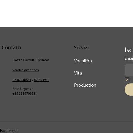
Contatti
Servizi
Isc
Emai
VocalPro
Piazza Cavour 1, Milano
vcarlile@me.com
Vita
02 82948631
/
02 653952
Production
Solo Urgenze
+39 3334709981
Business