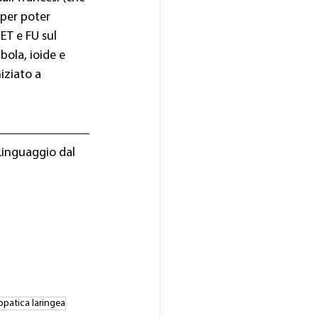
per poter 
ET e FU sul 
ola, ioide e 
iziato a 
Linguaggio dal 
patica laringea