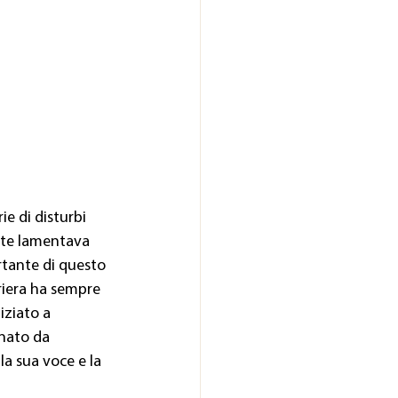
ie di disturbi
ente lamentava
rtante di questo 
riera ha sempre 
iziato a 
nato da 
la sua voce e la 