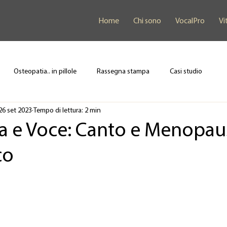
Home
Chi sono
VocalPro
Vi
Osteopatia.. in pillole
Rassegna stampa
Casi studio
26 set 2023
Tempo di lettura: 2 min
a e Voce: Canto e Menopau
co