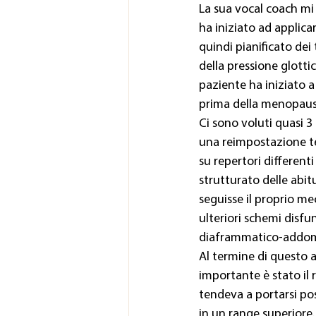
La sua vocal coach mi
ha iniziato ad applic
quindi pianificato dei
della pressione glottic
paziente ha iniziato a
prima della menopaus
Ci sono voluti quasi 3
una reimpostazione tec
su repertori differenti
strutturato delle abit
seguisse il proprio m
ulteriori schemi disfun
diaframmatico-addom
Al termine di questo a
importante è stato il r
tendeva a portarsi po
in un range superiore. 