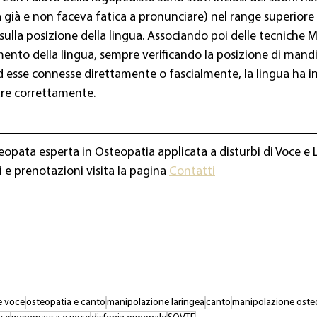
 già e non faceva fatica a pronunciare) nel range superiore 
ulla posizione della lingua. Associando poi delle tecniche M
ento della lingua, sempre verificando la posizione di mandib
ad esse connesse direttamente o fascialmente, la lingua ha in
nare correttamente.
teopata esperta in Osteopatia applicata a disturbi di Voce e 
 e prenotazioni visita la pagina 
Contatti
e voce
osteopatia e canto
manipolazione laringea
canto
manipolazione osteo