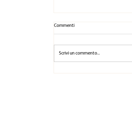
Commenti
Scrivi un commento...
Il recupero non è qualcosa che
fai dopo lo spettacolo. Inizia
prima della prima prova.