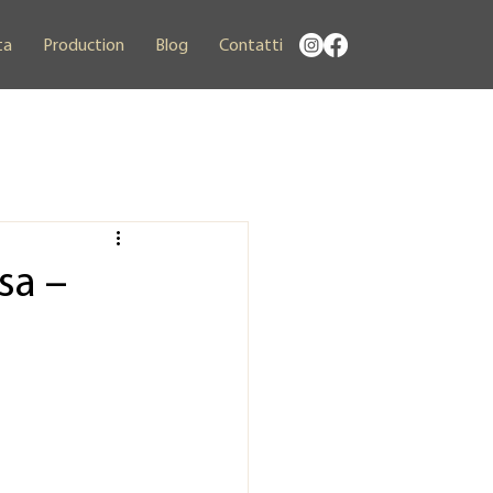
ta
Production
Blog
Contatti
sa –