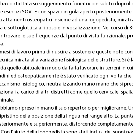
 ha contattata su suggerimento foniatrico e subito dopo il 
are esercizi SOVTE con spazio in gola aperto posteriormente
 trattamenti osteopatici insieme ad una logopedista, mirati a
a e sottoglottica a riposo e in vocalizzazione. Nel corso di 3
 ritrovare le sue frequenze dal punto di vista funzionale, p
a.
 mesi di lavoro prima di riuscire a sostenere queste note co
nica mirata alla variazione fisiologica delle strutture. Si è 
 da quello abituale in modo da farla lavorare in terreni in cui
udini ed osteopaticamente è stato verificato ogni volta che i
eccanismo fisiologico, neutralizzando mano mano che si pre
zionali a carico di altri distretti come quello cervicale, spalla
inale.
bbiamo ripreso in mano il suo repertorio per migliorarne. Un
ipristino della posizione della lingua nel range alto. La punt
steriormente e superiormente, distorcendo completamente 
Con l'aiuto della logopedista sono stati inclusi dei suoni nas