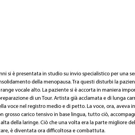
i si è presentata in studio su invio specialistico per una ser
consolidamento della menopausa. Tra questi disturbi la pazi
l range vocale alto. La paziente si è accorta in maniera impo
eparazione di un Tour. Artista già acclamata e di lunga car
lla voce nel registro medio e di petto. La voce, ora, aveva in
on grosso carico tensivo in base lingua, tutto ciò, accompag
lta della laringe. Ciò che una volta era la parte migliore del
zare, è diventata ora difficoltosa e combattuta.