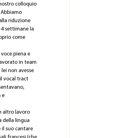
nostro colloquio 
. Abbiamo 
lla riduzione 
-4 settimane la 
roprio come 
n voce piena e
lavorato in team 
 lei non avesse 
l vocal tract 
sentavano, 
 e 
 altro lavoro
a della lingua
il suo cantare 
ali francesi (che 