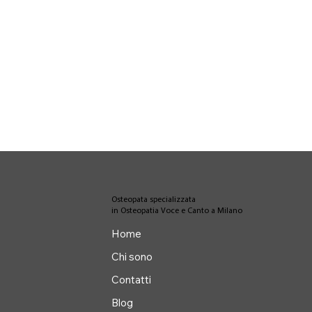
Osteopata specializzata
in Osteopatia Voce e Canto a Milano
Home
Chi sono
Contatti
Blog