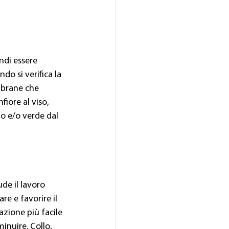
ndi essere 
o si verifica la 
mbrane che 
iore al viso, 
o e/o verde dal 
de il lavoro 
re e favorire il 
azione più facile 
inuire. Collo, 