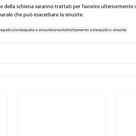
re della schiena saranno trattati per favorire ulteriormente i
nerale che può esacerbare la sinusite.
eopatico
osteopatia e sinusite
sinusite
trattamento osteopatico sinusite