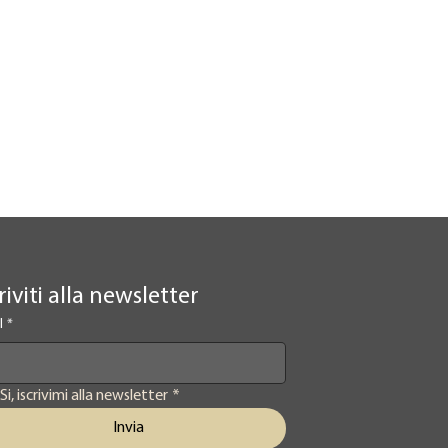
riviti alla newsletter
l
*
Si, iscrivimi alla newsletter
*
Invia