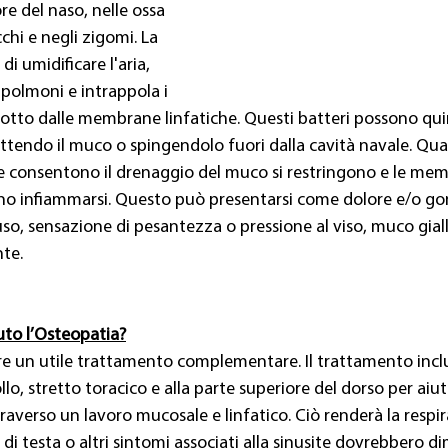
re del naso, nelle ossa 
cchi e negli zigomi. La 
di umidificare l'aria, 
 polmoni e intrappola i 
otto dalle membrane linfatiche. Questi batteri possono qui
ottendo il muco o spingendolo fuori dalla cavità navale. Quand
che consentono il drenaggio del muco si restringono e le me
no infiammarsi. Questo può presentarsi come dolore e/o gonf
uso, sensazione di pesantezza o pressione al viso, muco giall
nte.
to l’Osteopatia?
re un utile trattamento complementare. Il trattamento inclu
ollo, stretto toracico e alla parte superiore del dorso per aiuta
raverso un lavoro mucosale e linfatico. Ciò renderà la respir
i testa o altri sintomi associati alla sinusite dovrebbero dim