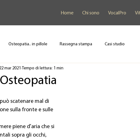
Home
Chi sono
VocalPro
Vi
Osteopatia.. in pillole
Rassegna stampa
Casi studio
22 mar 2021
Tempo di lettura: 1 min
 Osteopatia
 può scatenare mal di 
one sulla fronte e sulle 
mere piene d'aria che si 
tali sopra gli occhi, 