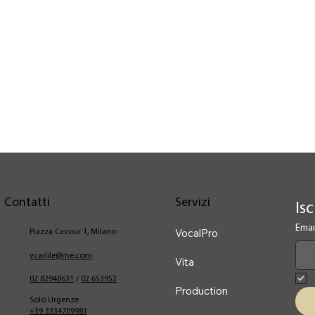
Contatti
Servizi
Isc
Emai
VocalPro
Piazza Cavour 1, Milano
vcarlile@me.com
Vita
02 82948631
/
02 653952
Production
Solo Urgenze
+39 3334709981