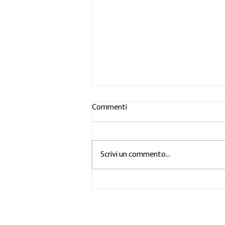
Commenti
Scrivi un commento...
Perché è importante fare
esercizi di raffreddamento
vocale?