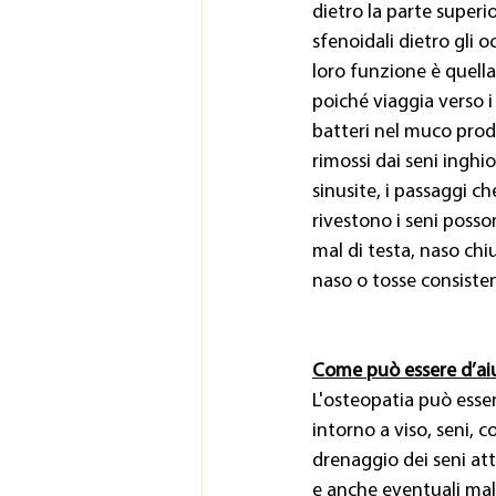
dietro la parte superio
sfenoidali dietro gli o
loro funzione è quella 
poiché viaggia verso i
batteri nel muco prod
rimossi dai seni inghi
sinusite, i passaggi 
rivestono i seni posso
mal di testa, naso chi
naso o tosse consiste
Come può essere d’aiu
L'osteopatia può esse
intorno a viso, seni, c
drenaggio dei seni att
e anche eventuali mal d