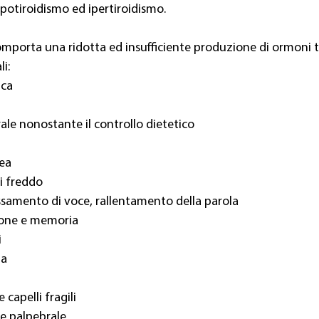
 ipotiroidismo ed ipertiroidismo.
omporta una ridotta ed insufficiente produzione di ormoni ti
i:
ica
e nonostante il controllo dietetico
ea
di freddo
samento di voce, rallentamento della parola
zione e memoria
i
ia
e capelli fragili
 e palpebrale