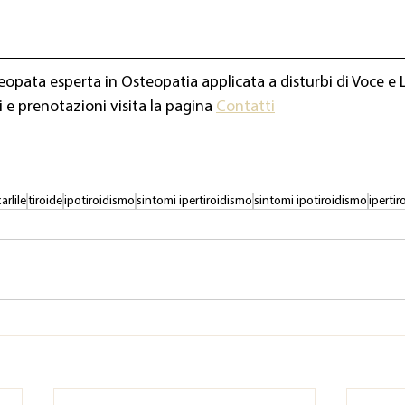
teopata esperta in Osteopatia applicata a disturbi di Voce e 
 e prenotazioni visita la pagina 
Contatti
arlile
tiroide
ipotiroidismo
sintomi ipertiroidismo
sintomi ipotiroidismo
iperti