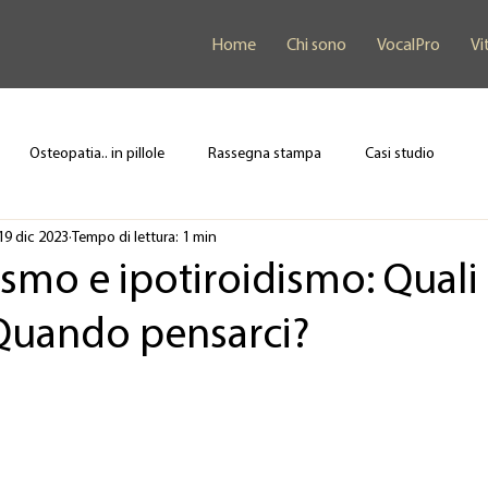
Home
Chi sono
VocalPro
Vi
Osteopatia.. in pillole
Rassegna stampa
Casi studio
19 dic 2023
Tempo di lettura: 1 min
ismo e ipotiroidismo: Quali 
Quando pensarci?