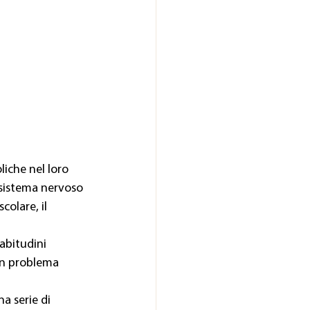
iche nel loro 
 sistema nervoso 
colare, il 
abitudini 
un problema 
a serie di 