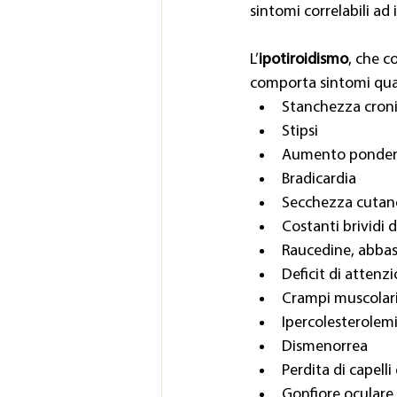
sintomi correlabili ad
L’
ipotiroidismo
, che c
comporta sintomi qual
Stanchezza cron
Stipsi
Aumento ponderal
Bradicardia
Secchezza cutan
Costanti brividi 
Raucedine, abbas
Deficit di atten
Crampi muscolar
Ipercolesterolem
Dismenorrea
Perdita di capelli 
Gonfiore oculare