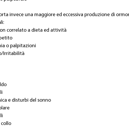
rta invece una maggiore ed eccessiva produzione di ormoni 
i:
n correlato a dieta ed attività
petito
mia o palpitazioni
Irritabilità
aldo
li
ica e disturbi del sonno
lare
li
 collo