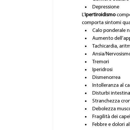
Depressione
L’
ipertiroidismo
 compo
comporta sintomi qual
Calo ponderale no
Aumento dell’ap
Tachicardia, arit
Ansia/Nervosismo/
Tremori
Iperidrosi
Dismenorrea
Intolleranza al c
Disturbi intestina
Stranchezza cron
Debolezza musco
Fragilità dei capel
Febbre e dolori al