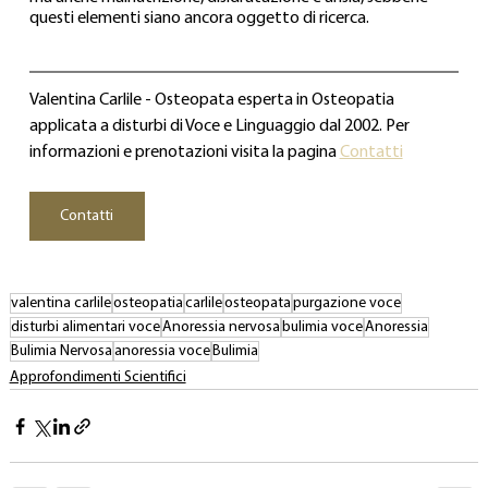
questi elementi siano ancora oggetto di ricerca.
Valentina Carlile - Osteopata esperta in Osteopatia 
applicata a disturbi di Voce e Linguaggio dal 2002. Per 
informazioni e prenotazioni visita la pagina 
Contatti
Contatti
valentina carlile
osteopatia
carlile
osteopata
purgazione voce
disturbi alimentari voce
Anoressia nervosa
bulimia voce
Anoressia
Bulimia Nervosa
anoressia voce
Bulimia
Approfondimenti Scientifici