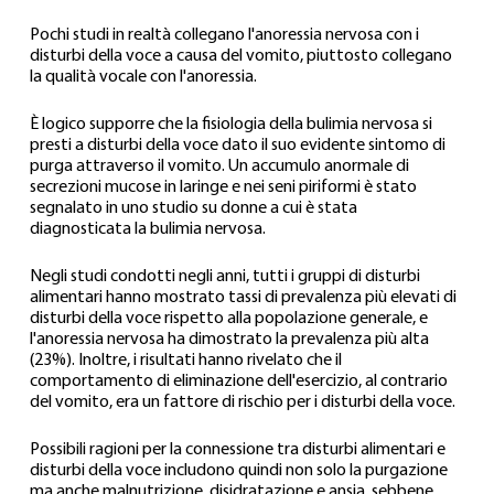
Pochi studi in realtà collegano l'anoressia nervosa con i 
disturbi della voce a causa del vomito, piuttosto collegano 
la qualità vocale con l'anoressia.
È logico supporre che la fisiologia della bulimia nervosa si 
presti a disturbi della voce dato il suo evidente sintomo di 
purga attraverso il vomito. Un accumulo anormale di 
secrezioni mucose in laringe e nei seni piriformi è stato 
segnalato in uno studio su donne a cui è stata 
diagnosticata la bulimia nervosa.
Negli studi condotti negli anni, tutti i gruppi di disturbi 
alimentari hanno mostrato tassi di prevalenza più elevati di 
disturbi della voce rispetto alla popolazione generale, e 
l'anoressia nervosa ha dimostrato la prevalenza più alta 
(23%). Inoltre, i risultati hanno rivelato che il 
comportamento di eliminazione dell'esercizio, al contrario 
del vomito, era un fattore di rischio per i disturbi della voce.
Possibili ragioni per la connessione tra disturbi alimentari e 
disturbi della voce includono quindi non solo la purgazione 
ma anche malnutrizione, disidratazione e ansia, sebbene 