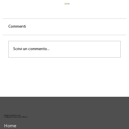
Commenti
Scrivi un commento...
Il lavoro invisibile dietro la performance
Osteopata specializzata
in Osteopatia Voce e Canto a Milano
Home