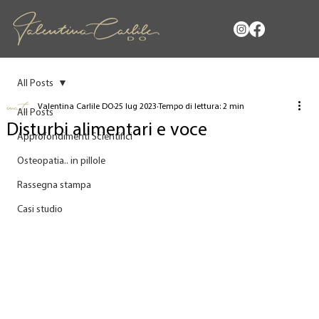
All Posts
Valentina Carlile DO
25 lug 2023
Tempo di lettura: 2 min
All Posts
Disturbi alimentari e voce
Approfondimenti Scientifici
Osteopatia.. in pillole
Rassegna stampa
Casi studio