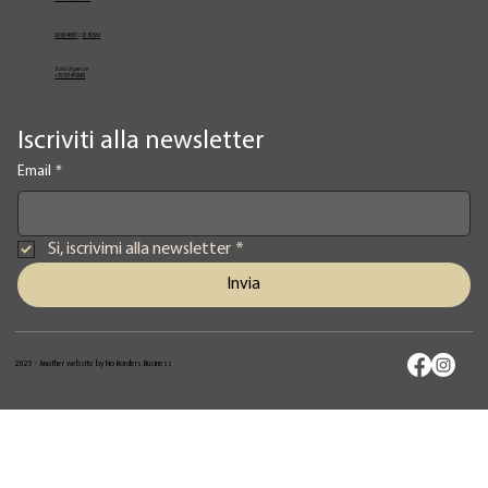
02 82948631
/
02 653952
Solo Urgenze
+39 3334709981
Iscriviti alla newsletter
Email
*
Si, iscrivimi alla newsletter
*
Invia
2025 - Another website by No Borders Business