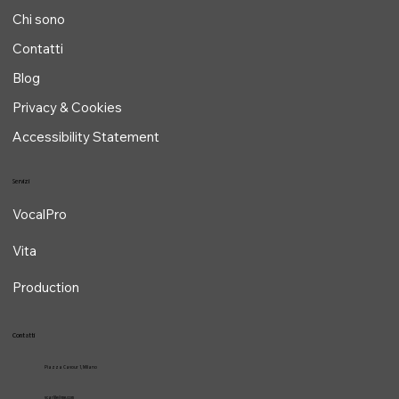
Chi sono
Contatti
Blog
Privacy & Cookies
Accessibility Statement
Servizi
VocalPro
Vita
Production
Contatti
Piazza Cavour 1, Milano
vcarlile@me.com