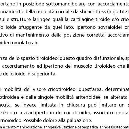
portano in posizione sottomandibolare con accorciamento d
namento della mobilità cordale da shear stress (Ingo Titze 
ulle strutture laringee quali la cartilagine tiroide e/o cric
lo ioide sfuggente da quel lato, ipertono sovraioidei omo
tivo di mantenimento della posizione corretta; accorciam
noideo omolaterale.
senza dello spazio tiroioideo: questo quadro disfunzionale, s
 accorciamento ed ipertono del muscolo tiroioideo che li
e dello ioide in superiorità.
i mobilità del visore cricotiroideo: quest’area, determinat
cotiroidea e dalle singole mobilità aritenoidee, se alterata
 acuta, se invece limitata in chiusura può limitare un 
e è correlata ad ipertono dei cricotiroidei, associato o no 
ernoioideo. Possibile dolore alla palpazione.
a e canto
manipolazione laringea
valutazione osteopatica laringea
osteopat