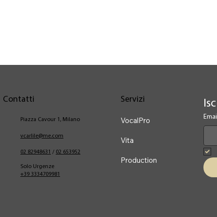
Contatti
Servizi
Isc
Emai
VocalPro
Piazza Cavour 1, Milano
vcarlile@me.com
Vita
02 82948631
/
02 653952
Production
Solo Urgenze
+39 3334709981