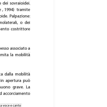
ei sovraioidei. 
, 1994)  tramite 
oide. Palpazione: 
laterali, o dei 
ento costrittore 
pesso associato a 
mita la mobilità 
a dalla mobilità 
 in apertura può 
suono grave. La 
ad accorciamento 
ia voce e canto