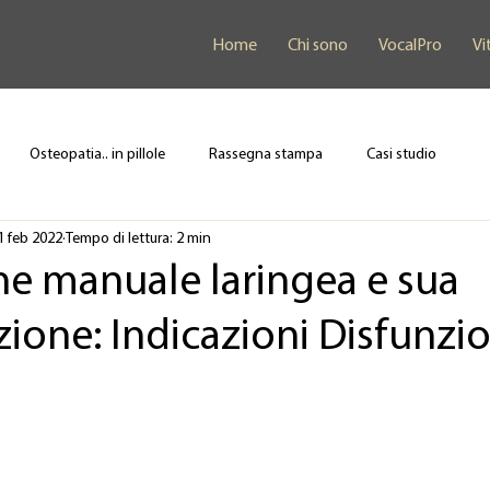
Home
Chi sono
VocalPro
Vi
Osteopatia.. in pillole
Rassegna stampa
Casi studio
1 feb 2022
Tempo di lettura: 2 min
ne manuale laringea e sua
ione: Indicazioni Disfunzio