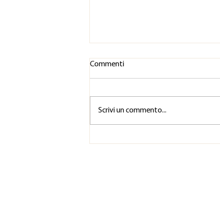
Commenti
Scrivi un commento...
Il recupero non è qualcosa che
fai dopo lo spettacolo. Inizia
prima della prima prova.