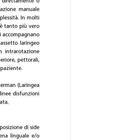
 direttamente o 
azione manuale 
essità. In molti 
 tanto più vero 
 si accompagnano 
assetto laringeo 
 intrarotazione 
iore, pettorali, 
 paziente.
erman (Laringea 
inee disfunzioni 
ata.
posizione di side 
na linguale e/o 