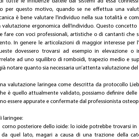
di tutte le influenze datele dai sistemi ad essa connessi
rio per questo motivo, quando se ne effettua una valut
anica è bene valutare l’individuo nella sua totalità e compl
valutazione ergonomica dell’individuo. Questo concetto è
e fare con voci professionali, artistiche o di cantanti che
o. In genere le articolazioni di maggior interesse per l’
ueste dovessero trovarsi ad esempio in elevazione o in
relate ad uno squilibro di romboidi, trapezio medio e super
già notare quanto sia necessaria un’attenta valutazione del
na valutazione laringea come descritta da protocollo Lieb
he è quello attualmente validato, possiamo definire delle l
ono essere appurate e confermate dal professionista osteop
i laringee:
 corno posteriore dello ioide: lo ioide potrebbe trovarsi in 
da quel lato, magari a causa di una trazione della cate