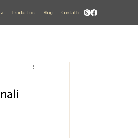
ta
Production
Blog
Contatti
nali