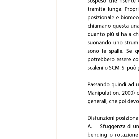
sospeso che risente 
tramite lunga. Prop
posizionale e biomecc
chiamano questa una 
quanto più si ha a ch
suonando uno strument
sono le spalle. Se q
potrebbero essere cor
scaleni o SCM. Si può 
Passando quindi ad u
Manipulation, 2000) c
generali, che poi dev
Disfunzioni posizional
A.     Sfuggenza di un
bending o rotazione 