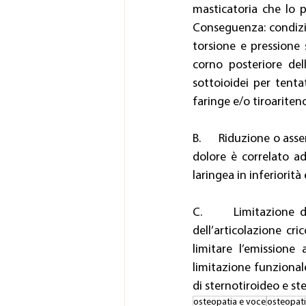
masticatoria che lo 
Conseguenza: condizio
torsione e pressione s
corno posteriore del
sottoioidei per tenta
faringe e/o tiroarite
B.      Riduzione o as
dolore è correlato ad
laringea in inferiorità 
C.      Limitazione d
dell’articolazione cri
limitare l’emissione
limitazione funzional
di sternotiroideo e st
osteopatia e voce
osteopati