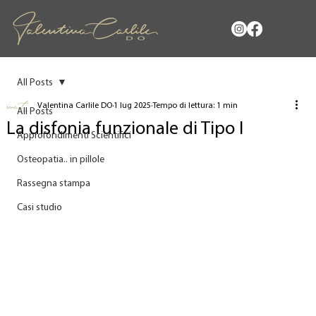
All Posts
Valentina Carlile DO
1 lug 2025
Tempo di lettura: 1 min
All Posts
La disfonia funzionale di Tipo I
Approfondimenti Scientifici
Osteopatia.. in pillole
Rassegna stampa
Casi studio