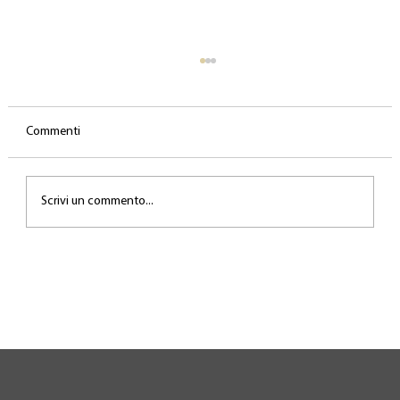
Commenti
Scrivi un commento...
Il lavoro invisibile dietro la performance