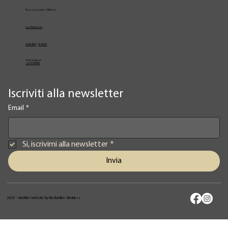
Piazza Cavour 1, Milano
vcarlile@me.com
02 82948631
/
02 653952
Solo Urgenze
+39 3334709981
Iscriviti alla newsletter
Email
*
Si, iscrivimi alla newsletter
*
Invia
2025 - Another website by No Borders Business