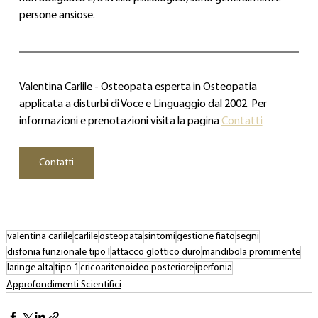
persone ansiose.
Valentina Carlile - Osteopata esperta in Osteopatia 
applicata a disturbi di Voce e Linguaggio dal 2002. Per 
informazioni e prenotazioni visita la pagina 
Contatti
Contatti
valentina carlile
carlile
osteopata
sintomi
gestione fiato
segni
disfonia funzionale tipo I
attacco glottico duro
mandibola promimente
laringe alta
tipo 1
cricoaritenoideo posteriore
iperfonia
Approfondimenti Scientifici