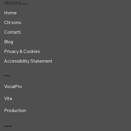
Osteopata specializzata
in Osteopatia Voce e Canto a Milano
Home
Chi sono
Contatti
Blog
Privacy & Cookies
Accessibility Statement
Servizi
VocalPro
Vita
Production
Contatti