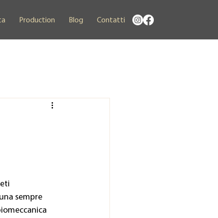
ta
Production
Blog
Contatti
eti 
i una sempre 
biomeccanica 