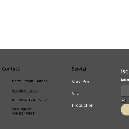
Contatti
Servizi
Isc
Emai
VocalPro
Piazza Cavour 1, Milano
vcarlile@me.com
Vita
02 82948631
/
02 653952
Production
Solo Urgenze
+39 3334709981