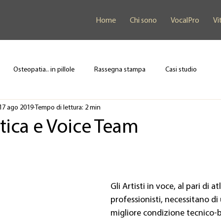
Home
Chi sono
VocalPro
Vi
Osteopatia.. in pillole
Rassegna stampa
Casi studio
17 ago 2019
Tempo di lettura: 2 min
tica e Voice Team
Gli Artisti in voce, al pari di atl
professionisti, necessitano d
migliore condizione tecnico-