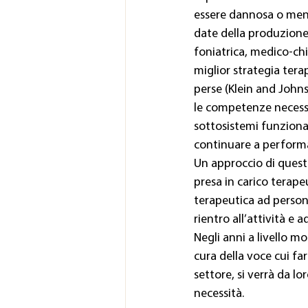
essere dannosa o meno 
date della produzione
foniatrica, medico-ch
miglior strategia tera
perse (Klein and Johns
le competenze necessar
sottosistemi funzional
continuare a perform
Un approccio di questo
presa in carico terap
terapeutica ad person
rientro all’attività e 
Negli anni a livello m
cura della voce cui fa
settore, si verrà da lo
necessità.