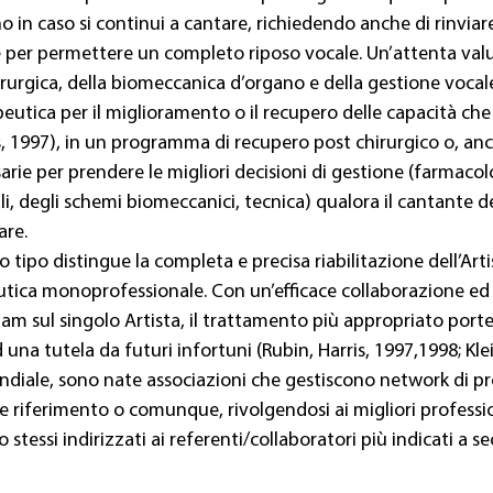
in caso si continui a cantare, richiedendo anche di rinviare
 per permettere un completo riposo vocale. Un’attenta val
irurgica, della biomeccanica d’organo e della gestione vocal
peutica per il miglioramento o il recupero delle capacità ch
, 1997), in un programma di recupero post chirurgico o, anco
ie per prendere le migliori decisioni di gestione (farmacolo
i, degli schemi biomeccanici, tecnica) qualora il cantante de
are.
 tipo distingue la completa e precisa riabilitazione dell’Arti
eutica monoprofessionale. Con un’efficace collaborazione ed 
am sul singolo Artista, il trattamento più appropriato port
ad una tutela da futuri infortuni (Rubin, Harris, 1997,1998; Kle
ondiale, sono nate associazioni che gestiscono network di pro
re riferimento o comunque, rivolgendosi ai migliori professio
ro stessi indirizzati ai referenti/collaboratori più indicati a s