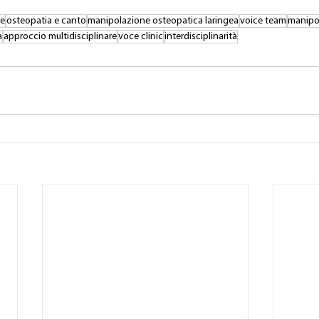
ce
osteopatia e canto
manipolazione osteopatica laringea
voice team
manipol
à
approccio multidisciplinare
voce clinic
interdisciplinarità