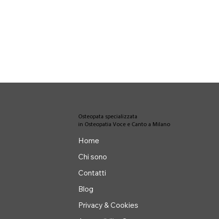
Osteopata specializzata
in Osteopatia Voce e Canto a Milano
Home
Chi sono
Contatti
Blog
Privacy & Cookies