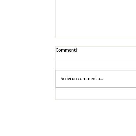
Commenti
Scrivi un commento...
Il recupero non è qualcosa che
fai dopo lo spettacolo. Inizia
prima della prima prova.