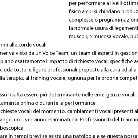
per performare a livelli ottima
fisico a cui si chiedano produ
complesse o programmazioni
la normale usura di legamenti,
muscoli, e mucosa vocale, pu
nni alle corde vocali.
ormer va visto da un Voice Team, un team di esperti in gestion
piano esattamente l’impatto di richieste vocali specifiche as
luda tutte le figure professionali preposte alla cura ed alla 
alla terapia, al training vocale, ognuna per le proprie compe
esso risulta essere più determinante nelle emergenze vocali,
amente prima o durante la performance.
, richieste vocali del momento, cambiamenti vocali presenti
range, ecc., verranno esaminati dai Professionisti del Team in
boscopica.
are in tempi brevi se esista una patologia e se questa possa