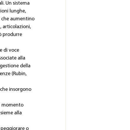
li. Un sistema 
zioni lunghe, 
 che aumentino 
 articolazioni, 
ò produrre 
e di voce 
sociate alla 
gestione della 
tenze (Rubin, 
 che insorgono 
 al momento 
sieme alla 
 peggiorare o 