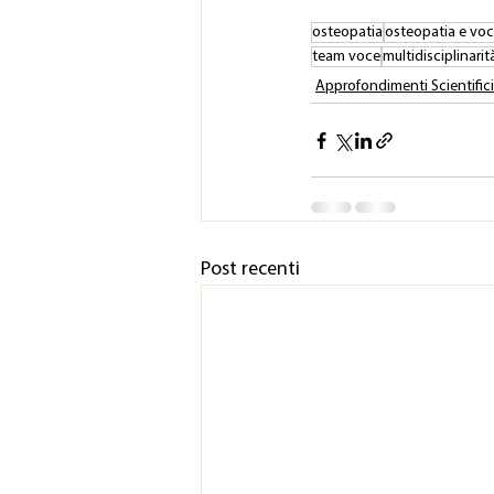
osteopatia
osteopatia e vo
team voce
multidisciplinarit
Approfondimenti Scientifici
Post recenti