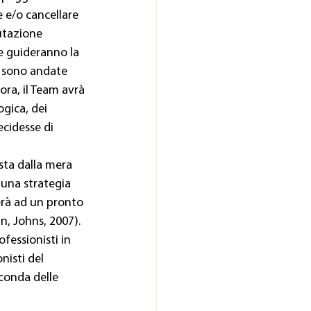
 e/o cancellare 
utazione 
e guideranno la 
e sono andate 
ra, il Team avrà 
gica, dei 
cidesse di 
sta dalla mera 
una strategia 
erà ad un pronto 
in, Johns, 2007).
fessionisti in 
nisti del 
econda delle 