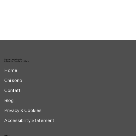
Gli errori biomeccanici più comuni nel canto
Osteopata specializzata
in Osteopatia Voce e Canto a Milano
Home
Chi sono
Contatti
Blog
Privacy & Cookies
Accessibility Statement
Servizi