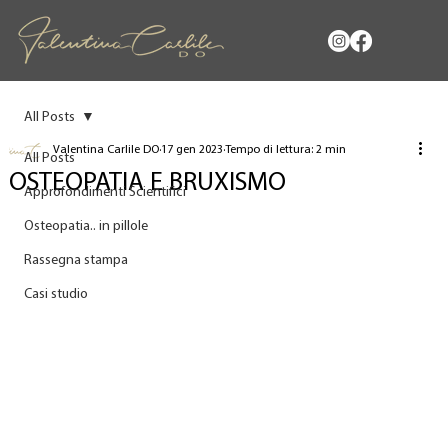
All Posts
Valentina Carlile DO
17 gen 2023
Tempo di lettura: 2 min
All Posts
OSTEOPATIA E BRUXISMO
Approfondimenti Scientifici
Osteopatia.. in pillole
Rassegna stampa
Casi studio