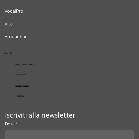
VocalPro
Vita
Production
Contatti
Piazza Cavour 1, Milano
vcarlile@me.com
02 82948631
/
02 653952
Solo Urgenze
+39 3334709981
Iscriviti alla newsletter
Email
*