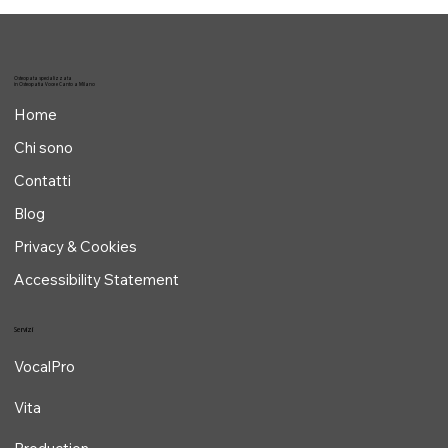
Osteopata specializzata
in Osteopatia Voce e Canto a Milano
Home
Chi sono
Contatti
Blog
Privacy & Cookies
Accessibility Statement
Servizi
VocalPro
Vita