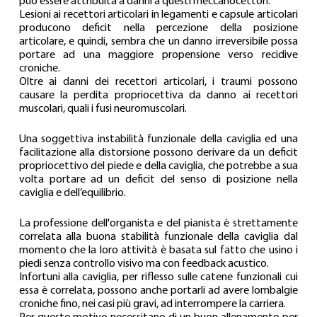
può essere attribuita a danni a questi meccanocettori.
Lesioni ai recettori articolari in legamenti e capsule articolari 
producono deficit nella percezione della posizione 
articolare, e quindi, sembra che un danno irreversibile possa 
portare ad una maggiore propensione verso recidive 
croniche.
Oltre ai danni dei recettori articolari, i traumi possono 
causare la perdita propriocettiva da danno ai recettori 
muscolari, quali i fusi neuromuscolari.
Una soggettiva instabilità funzionale della caviglia ed una 
facilitazione alla distorsione possono derivare da un deficit 
propriocettivo del piede e della caviglia, che potrebbe a sua 
volta portare ad un deficit del senso di posizione nella 
caviglia e dell’equilibrio.
La professione dell'organista e del pianista è strettamente 
correlata alla buona stabilità funzionale della caviglia dal 
momento che la loro attività è basata sul fatto che usino i 
piedi senza controllo visivo ma con feedback acustico.
Infortuni alla caviglia, per riflesso sulle catene funzionali cui 
essa è correlata, possono anche portarli ad avere lombalgie 
croniche fino, nei casi più gravi, ad interrompere la carriera.