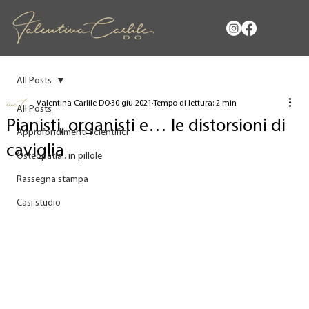
All Posts
Valentina Carlile DO
30 giu 2021
Tempo di lettura: 2 min
All Posts
Pianisti, organisti e… le distorsioni di
Approfondimenti Scientifici
caviglia
Osteopatia.. in pillole
Rassegna stampa
Casi studio