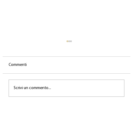
Commenti
Scrivi un commento...
Gli errori biomeccanici più comuni nel canto