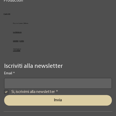
Production
Contatti
Piazza Cavour 1, Milano
vcarlile@me.com
02 82948631
/
02 653952
Solo Urgenze
+39 3334709981
Iscriviti alla newsletter
Email
*
Si, iscrivimi alla newsletter
*
Invia