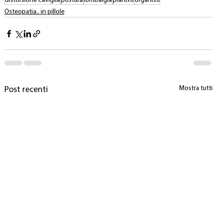
distorsione caviglia
postura
lombalgia
pianisti
organisti
Osteopatia.. in pillole
Mostra tutti
Post recenti