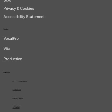
Blog
Privacy & Cookies
Accessibility Statement
Servizi
VocalPro
Vita
Production
Contatti
Piazza Cavour 1, Milano
vcarlile@me.com
02 82948631
/
02 653952
Solo Urgenze
+39 3334709981