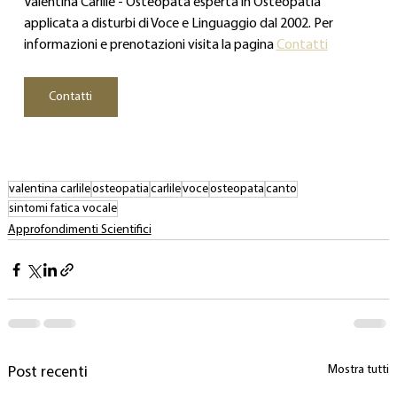
Valentina Carlile - Osteopata esperta in Osteopatia 
applicata a disturbi di Voce e Linguaggio dal 2002. Per 
informazioni e prenotazioni visita la pagina 
Contatti
Contatti
valentina carlile
osteopatia
carlile
voce
osteopata
canto
sintomi fatica vocale
Approfondimenti Scientifici
Mostra tutti
Post recenti