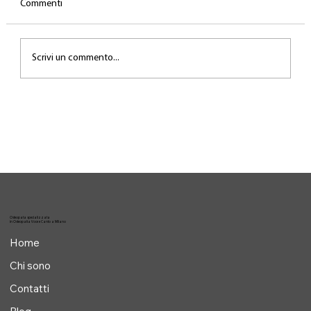
Commenti
Scrivi un commento...
Il lavoro invisibile dietro la performance
Osteopata specializzata
in Osteopatia Voce e Canto a Milano
Home
Chi sono
Contatti