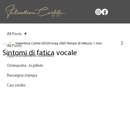
All Posts
Valentina Carlile DO
20 mag 2025
Tempo di lettura: 1 min
All Posts
Sintomi di fatica vocale
Approfondimenti Scientifici
Osteopatia.. in pillole
Rassegna stampa
Casi studio