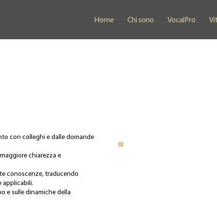
Home
Chi sono
VocalPro
Vi
onto con colleghi e dalle domande
.
i maggiore chiarezza e
este conoscenze, traducendo
 applicabili.
rpo e sulle dinamiche della