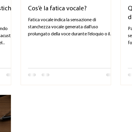
stiche
Cos’è la fatica vocale?
Q
d
Fatica vocale indica la sensazione di
stanchezza vocale generata dall’uso
ando
P
prolungato della voce durante l’eloquio o il
acustici,
se
canto. L’emissione...
l...
fo
vo