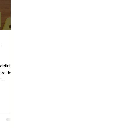
n
definita
re della
...