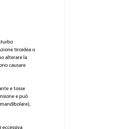
sturbo 
zione tiroidea o 
o alterare la 
sono causare 
ante e tosse 
ensione e può 
-mandibolare), 
 eccessiva 