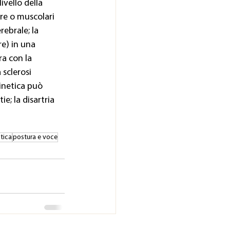
vello della 
ore o muscolari 
ebrale; la 
e) in una 
ra con la 
 sclerosi 
cinetica può 
e; la disartria 
tica
postura e voce