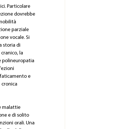
ci. Particolare 
rezione dovrebbe 
obilità 
zione parziale 
one vocale. Si 
 storia di 
cranico, la 
ve polineuropatia 
ezioni 
ffaticamento e 
 cronica 
e malattie 
ne e di solito 
zioni orali. Una 