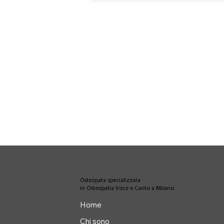
Osteopata specializzata
in Osteopatia Voce e Canto a Milano
Home
Chi sono