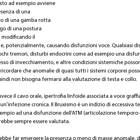
esto ad esempio avviene 
esenza di una 
a o di una gamba rotta 
ego di una postura 
, modificando il 
, potenzialmente, causando disfunzioni voce. Qualsiasi di
chi tremori, disturbi endocrini come ad esempio una disfun
sso di invecchiamento, e altre condizioni sistemiche posson
icordare che anomalie di quasi tutti i sistemi corporei pos
uindi non bisogna fermarsi alla valutazione di testa e collo.
ece il cavo orale, ipertrofia linfoide associata a voce graffi
e un'infezione cronica. Il Bruxismo è un indizio di eccessiva t
sempio ad una disfunzione dell’ATM (articolazione temporo
rebbe sempre essere valutata.
rebbe far emergere la presenza o meno di masse anomale, di