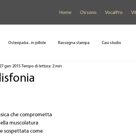
Home
Chi sono
VocalPro
Vi
Osteopatia.. in pillole
Rassegna stampa
Casi studio
27 gen 2015
Tempo di lettura: 2 min
isfonia
fisica che comprometta 
ella muscolatura 
e sospettata come 