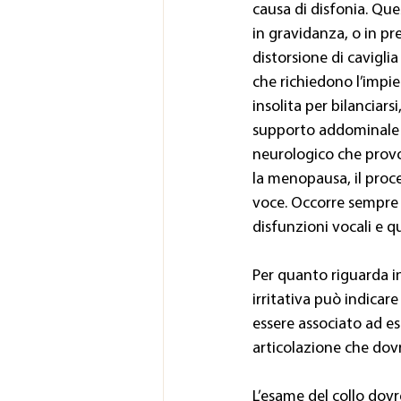
causa di disfonia. Qu
in gravidanza, o in pr
distorsione di cavigli
che richiedono l’impi
insolita per bilanciarsi
supporto addominale e
neurologico che provo
la menopausa, il proce
voce. Occorre sempre r
disfunzioni vocali e q
Per quanto riguarda inv
irritativa può indicar
essere associato ad e
articolazione che dov
L’esame del collo dov