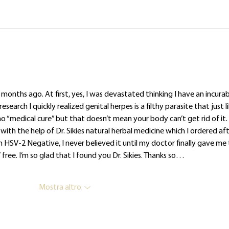
Il lavoro invisibile dietro la
L’url
performance
perch
causa
voca
months ago. At first, yes, I was devastated thinking I have an incurab
esearch I quickly realized genital herpes is a filthy parasite that just li
 no “medical cure” but that doesn’t mean your body can’t get rid of it. 
 with the help of Dr. Sikies natural herbal medicine which I ordered aft
HSV-2 Negative, I never believed it until my doctor finally gave me 
free. I’m so glad that I found you Dr. Sikies. Thanks so…
Mostra altro