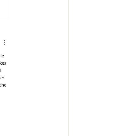
o teatrale e lo stress vocale:
é un urlo “finto” può
re un vero infortunio
le
le 
kes 
I 
er 
the 