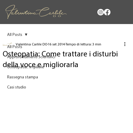
All Posts
Valentina Carlile DO
16 set 2014
Tempo di lettura: 3 min
All Posts
Osteopatia: Come trattare i disturbi
Approfondimenti Scientifici
della voce e migliorarla
Osteopatia.. in pillole
Rassegna stampa
Casi studio