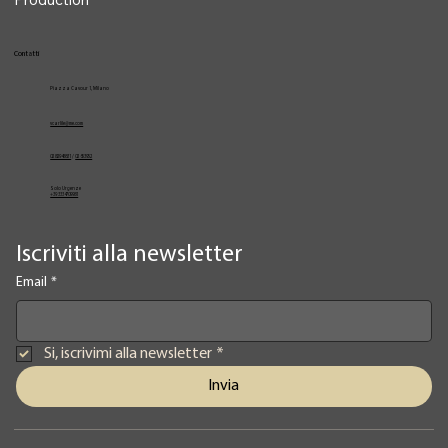
Contatti
Piazza Cavour 1, Milano
vcarlile@me.com
02 82948631
/
02 653952
Solo Urgenze
+39 3334709981
Iscriviti alla newsletter
Email
*
Si, iscrivimi alla newsletter
*
Invia