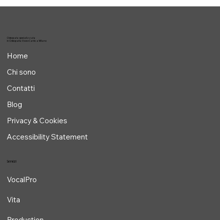
Osteopata specializzata
in Osteopatia Voce e Canto a Milano
Home
Chi sono
Contatti
Blog
Privacy & Cookies
Accessibility Statement
Servizi
VocalPro
Vita
Production