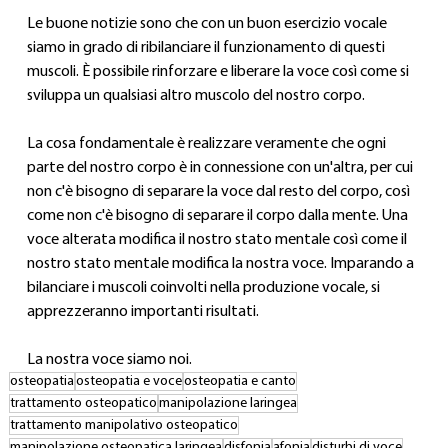
Le buone notizie sono che con un buon esercizio vocale 
siamo in grado di ribilanciare il funzionamento di questi 
muscoli. È possibile rinforzare e liberare la voce così come si 
sviluppa un qualsiasi altro muscolo del nostro corpo.
La cosa fondamentale è realizzare veramente che ogni 
parte del nostro corpo è in connessione con un'altra, per cui 
non c'è bisogno di separare la voce dal resto del corpo, così 
come non c'è bisogno di separare il corpo dalla mente. Una 
voce alterata modifica il nostro stato mentale così come il 
nostro stato mentale modifica la nostra voce. Imparando a 
bilanciare i muscoli coinvolti nella produzione vocale, si 
apprezzeranno importanti risultati.
La nostra voce siamo noi.
osteopatia
osteopatia e voce
osteopatia e canto
trattamento osteopatico
manipolazione laringea
trattamento manipolativo osteopatico
manipolazione osteopatica laringea
disfonia
afonia
disturbi di voce